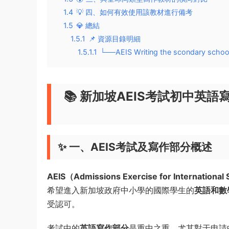
1.4
💡 四、如何有效使用該教材進行備考
1.5
💎 總結
1.5.1
📌 資源目錄明細
1.5.1.1
└──AEIS Writing the scondary schoo
📚 新加坡AEIS考試初中
✨ 一、AEIS考試及寫作部分概述
AEIS（Admissions Exercise for International
希望進入新加坡政府中小學的國際學生的
英語和數
受認可。
考試中的
英語寫作部分
是重中之重，尤其對于申請中學階