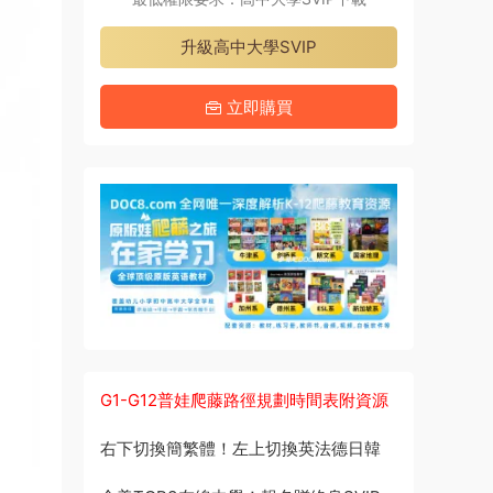
升級高中大學SVIP
立即購買
G1-G12普娃爬藤路徑規劃時間表附資源
右下切換簡繁體！左上切換英法德日韓