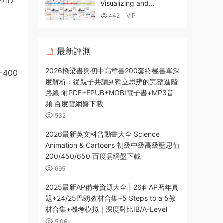
Visualizing and
Investigating Big Ideas
442
VIP
GK-G8 Jo Boaler可視化
數學思維教材PDF電子版
百度網盤下載
最新評測
2026橋梁書與初中高章書200套終極書單深
-400
度解析：從親子共讀到獨立思辨的完整進階
路線 附PDF+EPUB+MOBI電子書+MP3音
頻 百度雲網盤下載
532
2026最新英文科普動畫大全 Science
Animation & Cartoons 初級中級高級藍思值
200/450/650 百度雲網盤下載
695
2025最新AP備考資源大全 | 26科AP曆年真
題+24/25巴朗教材合集+5 Steps to a 5教
材合集+機考模拟｜深度對比IB/A-Level
5.06k