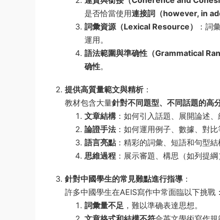
是否恰當使用
連接詞（however, in add
詞彙資源（Lexical Resource）
：詞
運用。
語法範圍與準确性（Grammatical Range
确性
。
提供高質量範文與精析
：
教材包含大量
針對不同題型、不同話題的高
文章結構
：如何引入話題、展開論述、
論證手法
：如何運用例子、數據、對比
語言亮點
：精彩的詞彙、短語和句型結
思維過程
：展示審題、構思（如列提綱
針對中國學生的常見難點進行指導
：
許多中國學生在AEIS寫作中常面臨以下挑戰
詞彙量不足
，難以準确表達思想。
文章格式和結構不符
合英文學術寫作規