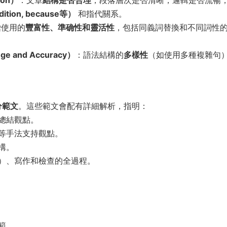
ition, because等）
和指代關系。
彙使用的
豐富性、準确性和靈活性
，包括同義詞替換和不同詞性
 and Accuracy）
：語法結構的
多樣性
（如使用多種複雜句
分範文
。這些範文會配有詳細解析，指明：
總結觀點。
等手法支持觀點。
構。
）、寫作和檢查的全過程。
：
範。