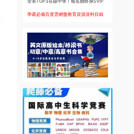
全美TOP3在線中學！報名贈終身SVIP
學霸必備百度雲網盤教育資源資料目錄