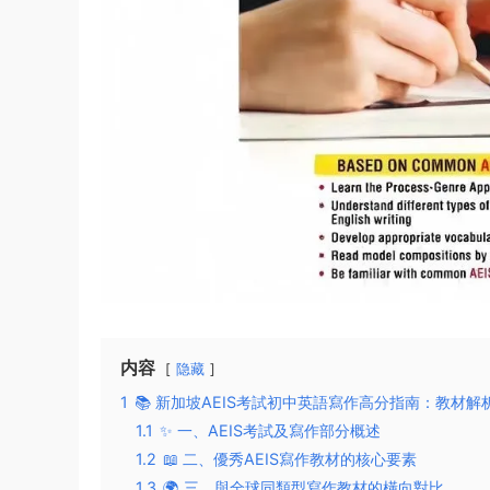
内容
隐藏
1
📚 新加坡AEIS考試初中英語寫作高分指南：教材
1.1
✨ 一、AEIS考試及寫作部分概述
1.2
📖 二、優秀AEIS寫作教材的核心要素
1.3
🌍 三、與全球同類型寫作教材的橫向對比