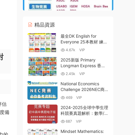
精品資源
最全DK English for
Everyone 25本教材 練習
冊 教師用書 商務+詞彙
4.67k
VIP
+語法+習慣用語+短語動
對
詞 百度雲網盤下載
2025新版 Primary
Longman Express 香港
國際學校英語教材 朗文
2.45k
VIP
PLE第二版全套PDF電子
版+音頻下載
National Economics
Challenge 2026NEC商科
競賽備考資源PDF電子版
469
VIP
合集+核心考點+備考方法
評估
技巧 百度雲網盤下載
2024-2025全球中學生理
度備
科競賽真題解析：數學/物
理/化學/生物奧賽與清北
687
VIP
強基計劃命題趨勢全攻略
PDF+WORD電子版下載
Mindset Mathematics:
能力的