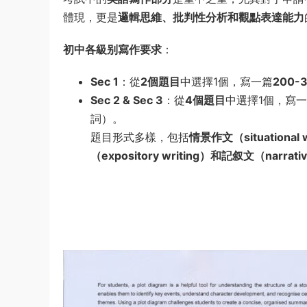
體現，更是
邏輯思維、批判性分析和觀點表達能力
初中各級别寫作要求
：
Sec 1
：從
2個題目
中選擇1個，寫一篇
200-
Sec 2 & Sec 3
：從
4個題目
中選擇1個，寫
詞）。
題目形式多樣，包括
情景作文（situational
（expository writing）和記叙文（narrativ