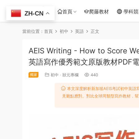
首頁
爬藤教材
學科競
ZH-CN
當前位置：
首頁
初中
英語
正文
AEIS Writing - How to Score
英語寫作優秀範文原版教材PDF
獨家
初中
·
狀元專欄
440
本文深度解析新加坡AEIS考試初中英
見難點應對。對比全球同類型寫作教材，幫