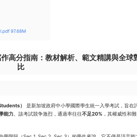
l.pdf 97.68M
英語寫作高分指南：教材解析、範文精講與全球
比
 Students）
是新加坡政府中小學國際學生統一入學考試，旨在
學能力
。該考試競争激烈，通過率往往
不足20%
，其權威性和難
段（Sec 1, Sec 2, Sec 3）的學生來說，它不僅是語言