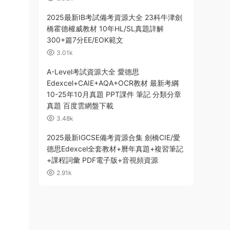
2025最新IB考試備考資源大全 23科牛津劍
橋霍德權威教材 10年HL/SL真題詳解
300+篇7分EE/EOK範文
3.01k
A-Level考試資源大全 愛德思
Edexcel+CAIE+AQA+OCR教材 最新考綱
10-25年10月真題 PPT課件 筆記 分類分章
真題 百度雲網盤下載
3.48k
2025最新IGCSE備考資源合集 劍橋CIE/愛
德思Edexcel全套教材+曆年真題+複習筆記
+課程詞彙 PDF電子版+音視頻資源
2.91k