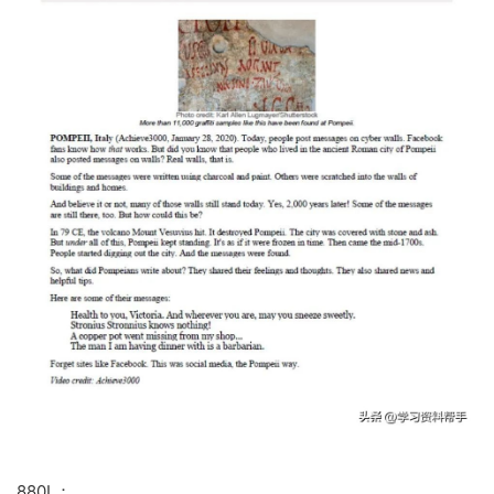
880L：