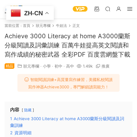
ZH-CN
當前位置：
首頁
狀元專欄
牛娃法
正文
Achieve 3000 Literacy at home A3000蘭斯
分級閱讀及詞彙訓練 百萬牛娃提高英文閱讀和
寫作成績的秘密武器 全彩PDF 百度雲網盤下載
精品
狀元專欄
·
小學
·
初中
·
高中
1.49k
推廣
智能閱讀訓練+高質量寫作練習，美國私校閱讀
寫作神器Achieve3000，專門解鎖讀寫能力！
内容
隐藏
1
Achieve 3000 Literacy at home A3000蘭斯分級閱讀及詞
彙訓練
2
資源明細