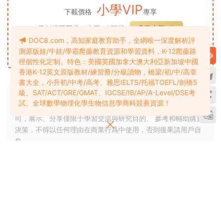
小學VIP
下載價格
專享
最低權限要求：小學VIP下載
升級小學VIP
DOC8.com，高知家庭教育助手，全網唯一深度解析評
立即購買
測原版娃/牛娃/學霸爬藤教育資源和學習資料，K-12爬藤路
徑個性化定制。特色：美國英國加拿大澳大利亞新加坡中國
香港K-12英文原版教材/練習冊/分級讀物，橋梁/初/中/高章
書大全，小升初/中考/高考、雅思IELTS/托福TOEFL/劍橋5
級、SAT/ACT/GRE/GMAT、IGCSE/IB/AP/A-Level/DSE考
試、全球數學物理化學生物信息學商科競賽資源！
1、本站整理、介紹、推薦的資源版權屬于原出版機構或影像公
司，展示、分享僅限于學習交流與研究目的、 參考和輔助購買
決策，不得以任何理由在商業行爲中使用，否則後果請用戶自
負。
2、本站僅提供一個觀摩學習的環境，相關資源信息及内容均來
源于網友投稿或網絡（百度網盤），版權争議與本站無關。如
有侵權，請郵件聯系3360166@qq.com 删除處理。詳見
權利
通知處理
。
3、若您喜歡該電子資源，敬請購買注冊實體産品，獲得更好的
技術支持與客戶服務。