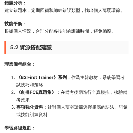
錯題分析
：
建立錯題本，定期回顧和總結錯誤類型，找出個人薄弱環節。
技能平衡
：
根據個人情況，合理分配各技能的訓練時間，避免偏廢。
5.2 資源搭配建議
理想備考組合
：
《B2 First Trainer》系列
：作爲主幹教材，系統學習考
試技巧和策略
《劍橋FCE真題集》
：在備考後期進行全真模拟，檢驗備
考效果
專項強化資料
：針對個人薄弱環節選擇相應的語法、詞彙
或技能訓練資料
學習路徑規劃
：