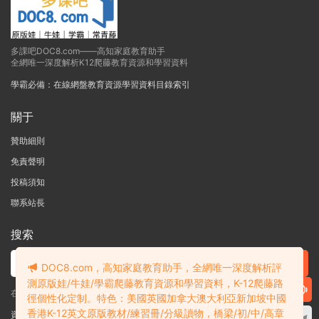
多課吧DOC8.com——高知家庭教育助手
全網唯一深度解析K12爬藤教育資源和學習資料
學霸必備：在線網盤教育資源學習資料目錄索引
關于
贊助細則
免責聲明
投稿須知
聯系站長
搜索
DOC8.com，高知家庭教育助手，全網唯一深度解析評
測原版娃/牛娃/學霸爬藤教育資源和學習資料，K-12爬藤路
在線搜索GK-G12海量英文原版教材/章節書/國際考試/學科競賽資料！
徑個性化定制。特色：美國英國加拿大澳大利亞新加坡中國
香港K-12英文原版教材/練習冊/分級讀物，橋梁/初/中/高章
資料失效？沒找到需要的？網站意見建議？請提交工單
查看我的工單