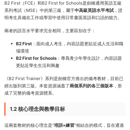
B2 First（FCE）和B2 First for Schools是劍橋通用英語五級
系列考試（MSE）中的第三級，屬于
中高級英語水平考試
，證
明考生具備在工作或學習中使用日常書面英語和口語的能力。
兩者的語言水平要求完全相同，主要區别在于：
B2 First
：面向成人考生，内容話題更貼近成人生活和職
場環境
B2 First for Schools
：專爲青少年學生設計，内容話題
更貼近學生生活和興趣
《B2 First Trainer》系列是劍橋官方推出的備考教材，目前已
經出版到第三版。本套資源涵蓋了
兩個系列的各三個版本
，形
成了完整的備考資源體系。
1.2 核心理念與教學目标
這兩套教材的核心理念是"
培訓+練習
"相結合的模式，旨在通過