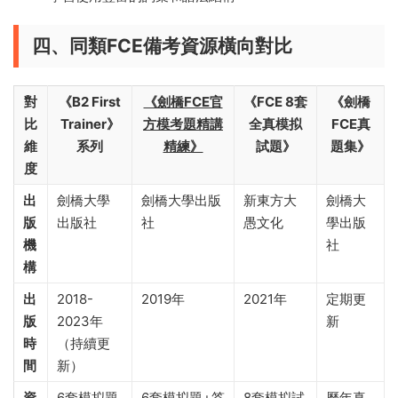
四、同類FCE備考資源橫向對比
對
《B2 First
《劍橋FCE官
《FCE 8套
《劍橋
比
Trainer》
方模考題精講
全真模拟
FCE真
維
系列
精練》
試題》
題集》
度
出
劍橋大學
劍橋大學出版
新東方大
劍橋大
版
出版社
社
愚文化
學出版
機
社
構
出
2018-
2019年
2021年
定期更
版
2023年
新
時
（持續更
間
新）
資
6套模拟題
6套模拟題+答
8套模拟試
曆年真