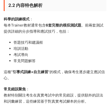
2.2 内容特色解析
科學的訓練模式
：
每本Trainer教材通常包含
6套完整的模拟測試題
。前兩套測試
提供詳細的分步指導和應試技巧，包括：
答題技巧和建議框
培訓活動
考試導向
常見問題解答
這種"
引導式訓練+自主練習
"的模式，确保考生逐步建立應試信
心。
常見錯誤聚焦
：
教材特别關注考生在真實考試中的常見錯誤，提供額外的語法
和詞彙練習，這些練習基于對真實考試腳本的分析。