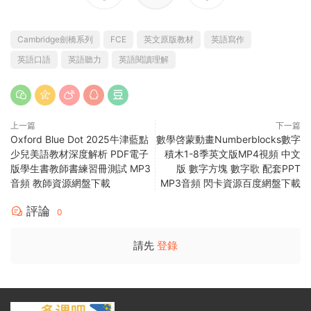
Cambridge劍橋系列
FCE
英文原版教材
英語寫作
英語口語
英語聽力
英語閱讀理解
上一篇
下一篇
Oxford Blue Dot 2025牛津藍點
數學啓蒙動畫Numberblocks數字
少兒美語教材深度解析 PDF電子
積木1-8季英文版MP4視頻 中文
版學生書教師書練習冊測試 MP3
版 數字方塊 數字歌 配套PPT
音頻 教師資源網盤下載
MP3音頻 閃卡資源百度網盤下載
評論
0
請先
登錄