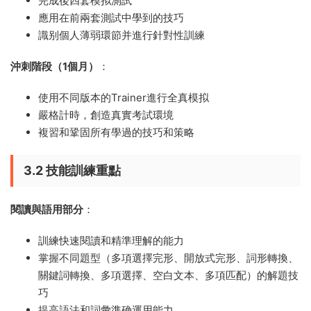
完成後四套模拟測試
應用在前兩套測試中學到的技巧
識别個人薄弱環節并進行針對性訓練
沖刺階段（1個月）
：
使用不同版本的Trainer進行全真模拟
嚴格計時，創造真實考試環境
複習和鞏固所有學過的技巧和策略
3.2 技能訓練重點
閱讀與語用部分
：
訓練快速閱讀和精準理解的能力
掌握不同題型（多項選擇完形、開放式完形、詞形轉換、
關鍵詞轉換、多項選擇、空白文本、多項匹配）的解題技
巧
提高語法和詞彙準确運用能力