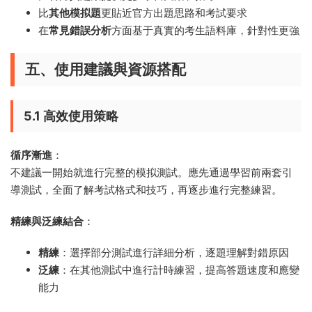
比
其他模拟題
更貼近官方出題思路和考試要求
在
常見錯誤分析
方面基于真實的考生語料庫，針對性更強
五、使用建議與資源搭配
5.1 高效使用策略
循序漸進
：
不建議一開始就進行完整的模拟測試。應先通過學習前兩套引
導測試，全面了解考試格式和技巧，再逐步進行完整練習。
精練與泛練結合
：
精練
：選擇部分測試進行詳細分析，逐題理解對錯原因
泛練
：在其他測試中進行計時練習，提高答題速度和應變
能力