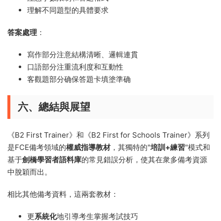
理解不同題型的具體要求
答案處理
：
寫作部分注意結構清晰、邏輯連貫
口語部分注重流利度和互動性
客觀題部分确保答題卡填塗準确
六、總結與展望
《B2 First Trainer》和《B2 First for Schools Trainer》系列
是FCE備考領域的
權威指導教材
，其獨特的"
培訓+練習
"模式和
基于
劍橋學習者語料庫
的常見錯誤分析，使其在衆多備考資源
中脫穎而出。
相比其他備考資料，這兩套教材：
更
系統化
地引導考生掌握考試技巧