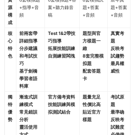
源
+指導+音
案+聽力錄音
題+答案
題+答案
構
頻
稿
+音頻
+音頻
成
核
前兩套帶
Test 1&2帶技
題型與官
真實考
心
詳細指導
巧指導
方樣題一
題
特
分步建議
拓展技能訓練
緻
反映考
色
和考試技
自測練習闆塊
8套完整模
試趨勢
巧
拟題
最具權
基于劍橋
配套答題
威性
學習者語
卡
料庫
獨
漸進式訓
官方備考資料
題量充足
考試原
特
練模式
技能訓練與模
性價比高
題
優
常見錯誤
拟測試結合
貼近官方
最準确
勢
分析
樣題
反映考
靈活使用
試難度
方式
必備備