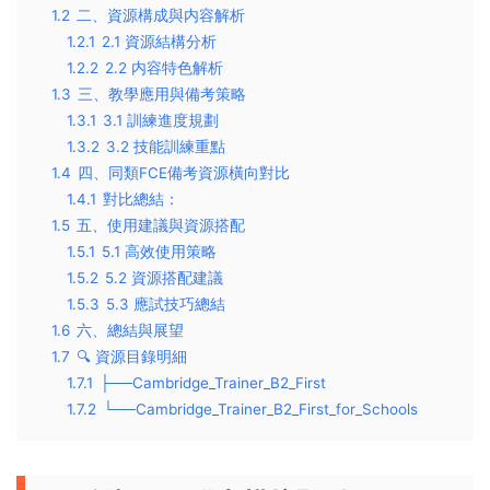
1.2
二、資源構成與内容解析
1.2.1
2.1 資源結構分析
1.2.2
2.2 内容特色解析
1.3
三、教學應用與備考策略
1.3.1
3.1 訓練進度規劃
1.3.2
3.2 技能訓練重點
1.4
四、同類FCE備考資源橫向對比
1.4.1
對比總結：
1.5
五、使用建議與資源搭配
1.5.1
5.1 高效使用策略
1.5.2
5.2 資源搭配建議
1.5.3
5.3 應試技巧總結
1.6
六、總結與展望
1.7
🔍 資源目錄明細
1.7.1
├──Cambridge_Trainer_B2_First
1.7.2
└──Cambridge_Trainer_B2_First_for_Schools