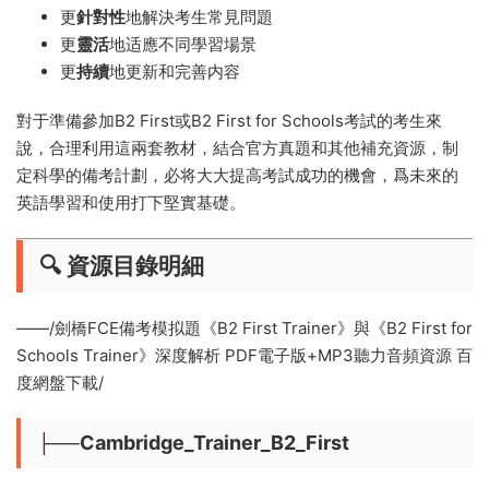
更
針對性
地解決考生常見問題
更
靈活
地适應不同學習場景
更
持續
地更新和完善内容
對于準備參加B2 First或B2 First for Schools考試的考生來
說，合理利用這兩套教材，結合官方真題和其他補充資源，制
定科學的備考計劃，必将大大提高考試成功的機會，爲未來的
英語學習和使用打下堅實基礎。
🔍 資源目錄明細
——/劍橋FCE備考模拟題《B2 First Trainer》與《B2 First for
Schools Trainer》深度解析 PDF電子版+MP3聽力音頻資源 百
度網盤下載/
├──Cambridge_Trainer_B2_First