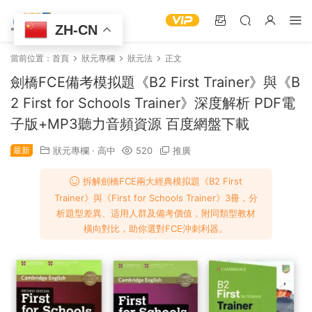
ZH-CN
當前位置：
首頁
狀元專欄
狀元法
正文
劍橋FCE備考模拟題《B2 First Trainer》與《B
2 First for Schools Trainer》深度解析 PDF電
子版+MP3聽力音頻資源 百度網盤下載
最新
狀元專欄
·
高中
520
推廣
拆解劍橋FCE兩大經典模拟題《B2 First
Trainer》與《First for Schools Trainer》3冊，分
析題型差異、适用人群及備考價值，附同類型教材
橫向對比，助你選對FCE沖刺利器。