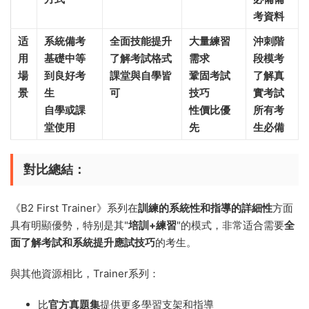
考資料
适
系統備考
全面技能提升
大量練習
沖刺階
用
基礎中等
了解考試格式
需求
段模考
場
到良好考
課堂與自學皆
鞏固考試
了解真
景
生
可
技巧
實考試
自學或課
性價比優
所有考
堂使用
先
生必備
對比總結：
《B2 First Trainer》系列在
訓練的系統性和指導的詳細性
方面
具有明顯優勢，特别是其"
培訓+練習
"的模式，非常适合需要
全
面了解考試和系統提升應試技巧
的考生。
與其他資源相比，Trainer系列：
比
官方真題集
提供更多學習支架和指導