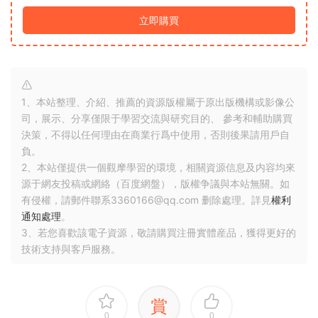
立即購買
1、本站整理、介紹、推薦的資源版權屬于原出版機構或影像公
司，展示、分享僅限于學習交流與研究目的、 參考和輔助購買
決策，不得以任何理由在商業行爲中使用，否則後果請用戶自
負。
2、本站僅提供一個觀摩學習的環境，相關資源信息及内容均來
源于網友投稿或網絡（百度網盤），版權争議與本站無關。如
有侵權，請郵件聯系3360166@qq.com 删除處理。詳見
權利
通知處理
。
3、若您喜歡該電子資源，敬請購買注冊實體産品，獲得更好的
技術支持與客戶服務。
賞
0
0