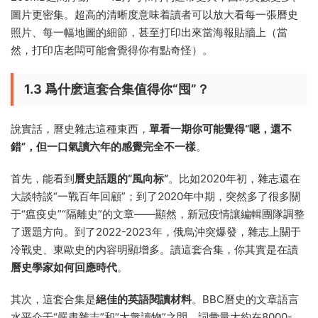
圖片更密集。超高的清晰度意味着讀者可以放大看每一張曆史
照片、每一幅地圖的細節，甚至打印出來當海報貼牆上（當
然，打印店老闆可能會覺得你有點奇怪）。
1.3 爲什麽這套合集值得你“囤”？
說實話，曆史雜志這種東西，
單看一期你可能覺得“嗯，還不
錯”，但一口氣讀六年的感覺完全不一樣
。
首先，能看到
曆史話題的“風向标”
。比如2020年初，雜志還在
大談特談“一戰百年回顧”；到了2020年中期，突然多了很多關
于“瘟疫史”“隔離史”的文章——顯然，新冠疫情讓編輯團隊調整
了選題方向。到了2022-2023年，俄烏沖突爆發，雜志上關于
冷戰史、東歐史的内容明顯增多。讀這套合集，你其實是在讀
曆史學家如何回應時代
。
其次，這套合集是
絕佳的英語閱讀材料
。BBC曆史的文章語言
水平介于“嚴肅雜志”和“大衆讀物”之間，詞彙量大約在8000-