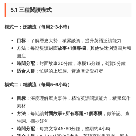
5.1 三種閱讀模式
模式一：泛讀流（每周2-3小時）
目标
：了解曆史大勢，積累談資，提升英語泛讀能力
方法
：每期隻讀
封面故事+1個專欄
，其他快速浏覽圖片和
圖注
時間分配
：封面故事30分鍾，專欄15分鍾，浏覽5分鍾
适合人群
：忙碌的上班族、普通曆史愛好者
模式二：精讀流（每周5-6小時）
目标
：深度理解曆史事件，精進英語閱讀能力，積累寫作
素材
方法
：每期讀
封面故事+所有專題+1個專欄
，做筆記、查
生詞、摘抄好句
時間分配
：每篇文章45-60分鍾，整期約4小時