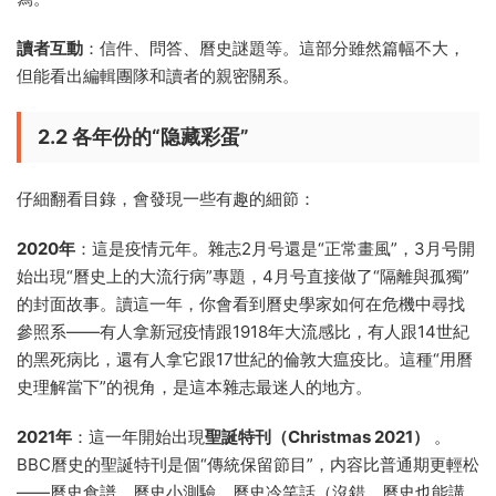
讀者互動
：信件、問答、曆史謎題等。這部分雖然篇幅不大，
但能看出編輯團隊和讀者的親密關系。
2.2 各年份的“隐藏彩蛋”
仔細翻看目錄，會發現一些有趣的細節：
2020年
：這是疫情元年。雜志2月号還是“正常畫風”，3月号開
始出現“曆史上的大流行病”專題，4月号直接做了“隔離與孤獨”
的封面故事。讀這一年，你會看到曆史學家如何在危機中尋找
參照系——有人拿新冠疫情跟1918年大流感比，有人跟14世紀
的黑死病比，還有人拿它跟17世紀的倫敦大瘟疫比。這種“用曆
史理解當下”的視角，是這本雜志最迷人的地方。
2021年
：這一年開始出現
聖誕特刊（Christmas 2021）
。
BBC曆史的聖誕特刊是個“傳統保留節目”，内容比普通期更輕松
——曆史食譜、曆史小測驗、曆史冷笑話（沒錯，曆史也能講