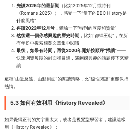
先讀2025年的最新期
（比如2025年12月或特刊
《Romans 2025》），感受一下“當下的BBC History是
什麽風格”
再讀2022年12月号
，體驗一下“特刊的厚度和質量”
然後選一個你感興趣的曆史時期
，比如“都铎王朝”，在所
有年份中搜索相關文章集中閱讀
最後，如果有時間，再從2020年開始按順序“掃讀”
——
快速浏覽每期的封面和目錄，遇到感興趣的話題停下來精
讀
這種“由近及遠、由點到面”的閱讀策略，比“線性閱讀”更能保持
熱情。
5.3 如何有效利用《History Revealed》
如果覺得正刊的文字量太大，或者是視覺型學習者，建議這樣
用《History Revealed》：