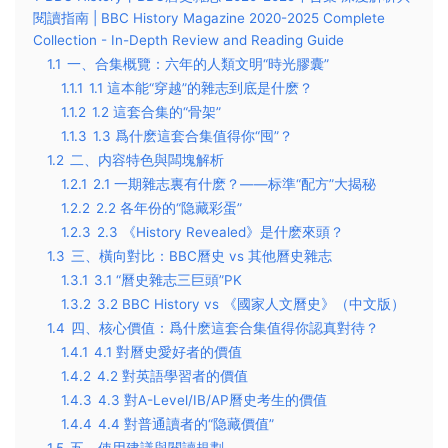
閱讀指南 | BBC History Magazine 2020-2025 Complete
Collection - In-Depth Review and Reading Guide
1.1
一、合集概覽：六年的人類文明“時光膠囊”
1.1.1
1.1 這本能“穿越”的雜志到底是什麽？
1.1.2
1.2 這套合集的“骨架”
1.1.3
1.3 爲什麽這套合集值得你“囤”？
1.2
二、内容特色與闆塊解析
1.2.1
2.1 一期雜志裏有什麽？——标準“配方”大揭秘
1.2.2
2.2 各年份的“隐藏彩蛋”
1.2.3
2.3 《History Revealed》是什麽來頭？
1.3
三、橫向對比：BBC曆史 vs 其他曆史雜志
1.3.1
3.1 “曆史雜志三巨頭”PK
1.3.2
3.2 BBC History vs 《國家人文曆史》（中文版）
1.4
四、核心價值：爲什麽這套合集值得你認真對待？
1.4.1
4.1 對曆史愛好者的價值
1.4.2
4.2 對英語學習者的價值
1.4.3
4.3 對A-Level/IB/AP曆史考生的價值
1.4.4
4.4 對普通讀者的“隐藏價值”