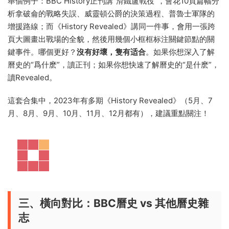
舉個例子：BBC History正刊講“滑鐵盧戰役”，會花10頁篇幅分
析拿破侖的戰略失誤、威靈頓公爵的決策過程、普魯士軍隊的
增援路線；而《History Revealed》講同一件事，會用一張跨
頁大圖畫出戰場的全貌，然後用幾個小框框标注關鍵節點的關
鍵事件。哪個更好？
沒有好壞，隻有适合
。如果你想深入了解
曆史的“爲什麽”，讀正刊；如果你想快速了解曆史的“是什麽”，
讀Revealed。
這套合集中，2023年有多期《History Revealed》（5月、7
月、8月、9月、10月、11月、12月都有），建議重點關注！
三、橫向對比：BBC曆史 vs 其他曆史雜
志