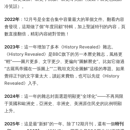
冷笑話）。
2022年
：12月号是全套合集中容量最大的單個文件。翻看内容
會發現，這期做了個“年度回顧”特輯，加上聖誕特刊的内容，頁
數直接翻倍，精彩内容絕對管飽！
2023年
：這一年增加了多本《History Revealed》雜志。
《History Revealed》是BBC旗下的另一本曆史雜志，風格更
“輕”——圖片更多、文字更少、更偏向“圖解曆史”。比如它做過
“古羅馬帝國在一張圖上”“二戰坦克完全圖解”這樣的專題。如果
覺得正刊的文字量太大，讀起來費勁，也可以先從《History
Revealed》入手。
2024年
：這一年的雜志封面選題明顯更“全球化”——不再局限
于英國和歐洲史，亞洲史、非洲史、美洲原住民史的比例明顯
上升。
2025年
：這是最“新鮮”的一年。除了12期月刊，還有一個
特刊