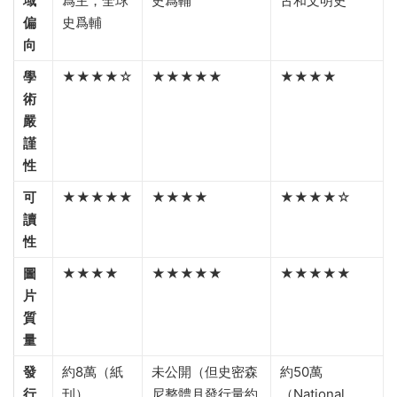
域
爲主，全球
史爲輔
古和文明史
偏
史爲輔
向
學
★★★★☆
★★★★★
★★★★
術
嚴
謹
性
可
★★★★★
★★★★
★★★★☆
讀
性
圖
★★★★
★★★★★
★★★★★
片
質
量
發
約8萬（紙
未公開（但史密森
約50萬
行
刊）
尼整體月發行量約
（National