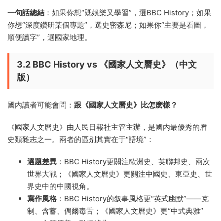
一句話總結
：如果你想“既娛樂又學習”，選BBC History；如果
你想“深度鑽研某個專題”，選史密森尼；如果你“主要是看圖，
順便讀字”，選國家地理。
3.2 BBC History vs 《國家人文曆史》（中文
版）
國内讀者可能會問：
跟《國家人文曆史》比怎麽樣？
《國家人文曆史》由人民日報社主管主辦，是國内最優秀的曆
史類雜志之一。兩者的區别其實在于“語境”：
選題差異
：BBC History更關注歐洲史、英聯邦史、兩次
世界大戰；《國家人文曆史》更關注中國史、東亞史、世
界史中的中國視角。
寫作風格
：BBC History的叙事風格更“英式幽默”——克
制、含蓄、偶爾毒舌；《國家人文曆史》更“中式典雅”