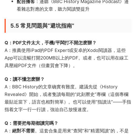
配合播客
：邊聽《BBC History Magazine Podcast》邊
看雜志對應的文章，聽力閱讀雙提升
5.5 常見問題與“避坑指南”
Q：PDF文件太大，手機/平闆打不開怎麽辦？
A：推薦使用iPad的PDF Expert或安卓的Xodo閱讀器，這些
App可以流暢打開200MB以上的PDF。或者，也可以用在線工
具壓縮PDF文件（但畫質會下降）。
Q：讀不懂怎麽辦？
A：BBC History的文章确實有難度。建議先從《History
Revealed》開始，或者隻讀每期的“此刻曆史”專欄（這個專欄
最貼近當下，語言也相對簡單）。也可以使用“指讀法”——手指
指着文字一行一行讀，強迫自己放慢速度。
Q：需要把每期都讀完嗎？
A：
絕對不需要
。這套合集是用來“查閱”和“精選閱讀”的，不是