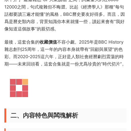
12000之間，句式複雜但不晦澀。比起《經濟學人》那種“每句
話都要讀三遍才能懂”的風格，BBC曆史要友好得多。而且，因
爲是曆史類内容，背景知識你本來就懂一些，讀起來會有“我好
像知道這個故事”的親切感。
最後，這套合集的
收藏價值
不容小觑。2025年是BBC History
雜志創刊25周年，這一年的内容本身就帶有“回顧與展望”的色
彩。而2020-2025這六年，正好是人類社會經曆劇烈震蕩的時
期——未來回頭看，這套合集就是一份尤爲珍貴的“時代切片”。
二、内容特色與闆塊解析