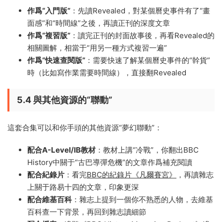
作爲“入門版”
：先讀Revealed，對某個曆史事件有了“畫
面感”和“時間線”之後，再讀正刊的深度文章
作爲“複習版”
：讀完正刊的封面故事後，再看Revealed的
相關圖解，相當于“用另一種方式複習一遍”
作爲“快速查閱版”
：需要快速了解某個曆史事件的“幹貨”
時（比如寫作業需要時間線），直接翻Revealed
5.4 與其他資源的“聯動”
這套合集可以和你手頭的其他資源“夢幻聯動”：
配合A-Level/IB教材
：教材上講“冷戰”，你翻出BBC
History中關于“古巴導彈危機”的文章作爲補充閱讀
配合紀錄片
：看完
BBC的紀錄片《凡爾賽宮》
，再讀雜志
上關于路易十四的文章，印象更深
配合維基百科
：雜志上提到一個你不熟悉的人物，去維基
百科查一下背景，再回到雜志讀細節