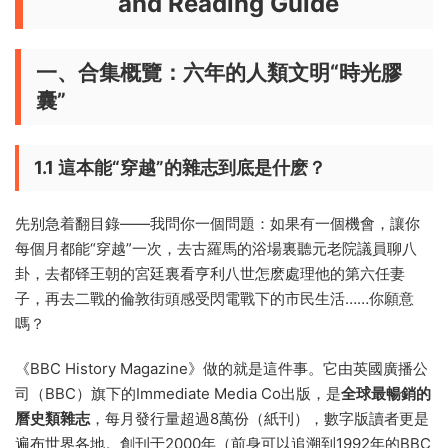
and Reading Guide
一、合集概覽：六年的人類文明“時光膠
囊”
1.1 這本能“穿越”的雜志到底是什麽？
先别急着翻目錄——我問你一個問題：如果有一個機會，讓你
每個月都能“穿越”一次，去古羅馬的浴場裏聽元老院議員聊八
卦，去都铎王朝的宮廷裏看亨利八世怎麽處理他的第六任妻
子，再去二戰的倫敦街頭感受閃電戰下的市民生活……你願意
嗎？
《BBC History Magazine》做的就是這件事。它由英國廣播公
司（BBC）旗下的Immediate Media Co出版，是
全球最暢銷的
曆史類雜志
，每月發行量超過8萬份（紙刊），數字版讀者更是
遍布世界各地。創刊于2000年（前身可以追溯到1992年的BBC