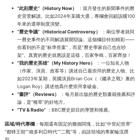
“此刻曆史”（History Now）
：當月發生的新聞事件的曆
史背景解讀。比如2024年某國大選，專欄會回顧該國100
年來的選舉制度演變。
“曆史争議”（Historical Controversy）
：兩位學者就同
一曆史事件的不同解讀展開辯論。這個欄目特别精彩——
你看到的不是“标準答案”，而是“曆史學家自己也在吵
架”。真實的曆史就應該是這樣，百家争鳴，百家齊放！
“我的曆史英雄”（My History Hero）
：一位知名人物
（作家、演員、政客等）講述自己最崇拜的曆史人物。比
如2023年某期，英國演員Brian Cox（《繼承之戰》裏的
Logan Roy）講述他爲什麽崇拜拿破侖。
“書評”（Reviews）
：每月新出版的曆史類書籍推薦和評
論，是“種草”的好地方。
“TV & Radio”
：BBC曆史節目的導覽和推薦。
區域/時代專欄
：每期還有固定的幾個闆塊，比如“中世紀世界”
“都铎王朝”“維多利亞時代”“二戰”等，由該領域的專家輪流撰
寫。