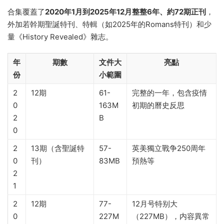
合集覆蓋了
2020年1月到2025年12月整整6年、約72期正刊
，
外加若幹期聖誕特刊、特輯（如2025年的Romans特刊）和少
量《History Revealed》雜志。
年
期數
文件大
亮點
份
小範圍
2
12期
61-
完整的一年，包含疫情
0
163M
初期的曆史反思
2
B
0
2
13期（含聖誕特
57-
英美獨立戰争250周年
0
刊）
83MB
預熱等
2
1
2
12期
77-
12月号特别大
0
227M
（227MB），内容異常