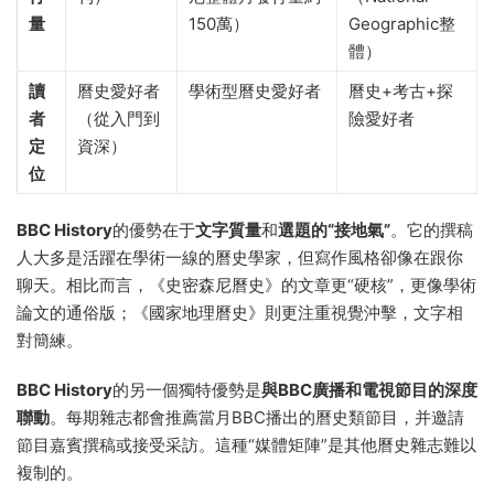
量
150萬）
Geographic整
體）
讀
曆史愛好者
學術型曆史愛好者
曆史+考古+探
者
（從入門到
險愛好者
定
資深）
位
BBC History
的優勢在于
文字質量
和
選題的“接地氣”
。它的撰稿
人大多是活躍在學術一線的曆史學家，但寫作風格卻像在跟你
聊天。相比而言，《史密森尼曆史》的文章更“硬核”，更像學術
論文的通俗版；《國家地理曆史》則更注重視覺沖擊，文字相
對簡練。
BBC History
的另一個獨特優勢是
與BBC廣播和電視節目的深度
聯動
。每期雜志都會推薦當月BBC播出的曆史類節目，并邀請
節目嘉賓撰稿或接受采訪。這種“媒體矩陣”是其他曆史雜志難以
複制的。