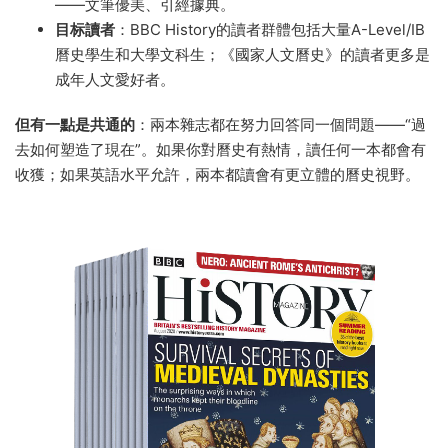
——文筆優美、引經據典。
目标讀者
：BBC History的讀者群體包括大量A-Level/IB
曆史學生和大學文科生；《國家人文曆史》的讀者更多是
成年人文愛好者。
但有一點是共通的
：兩本雜志都在努力回答同一個問題——“過
去如何塑造了現在”。如果你對曆史有熱情，讀任何一本都會有
收獲；如果英語水平允許，兩本都讀會有更立體的曆史視野。