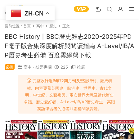
ZH-CN
當前位置：
首頁
高中
曆史
正文
BBC History丨BBC曆史雜志2020-2025年PD
F電子版合集深度解析與閱讀指南 A-Level/IB/A
P曆史考生必備 百度雲網盤下載
必備
高中
·
狀元專欄
225
推廣
完整收錄近6年72期月刊及聖誕特刊、羅馬特
輯。内容覆蓋英國史、歐洲史、世界史、古代文
明、中世紀、文藝複興、兩次世界大戰及當代曆史
争議。曆史愛好者、A-Level/IB/AP曆史考生、高階
英語學習者的必備非虛構閱讀資源。