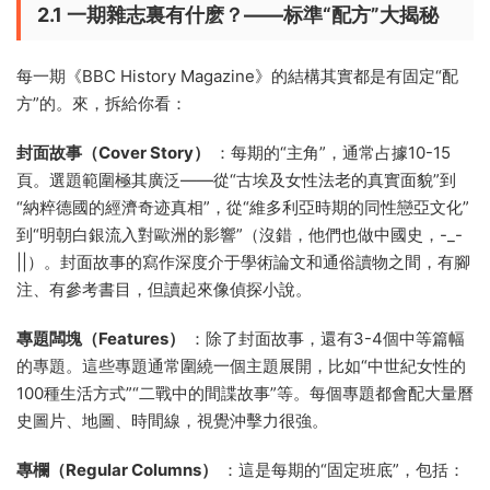
2.1 一期雜志裏有什麽？——标準“配方”大揭秘
每一期《BBC History Magazine》的結構其實都是有固定“配
方”的。來，拆給你看：
封面故事（Cover Story）
：每期的“主角”，通常占據10-15
頁。選題範圍極其廣泛——從“古埃及女性法老的真實面貌”到
“納粹德國的經濟奇迹真相”，從“維多利亞時期的同性戀亞文化”
到“明朝白銀流入對歐洲的影響”（沒錯，他們也做中國史，-_-
||）。封面故事的寫作深度介于學術論文和通俗讀物之間，有腳
注、有參考書目，但讀起來像偵探小說。
專題闆塊（Features）
：除了封面故事，還有3-4個中等篇幅
的專題。這些專題通常圍繞一個主題展開，比如“中世紀女性的
100種生活方式”“二戰中的間諜故事”等。每個專題都會配大量曆
史圖片、地圖、時間線，視覺沖擊力很強。
專欄（Regular Columns）
：這是每期的“固定班底”，包括：