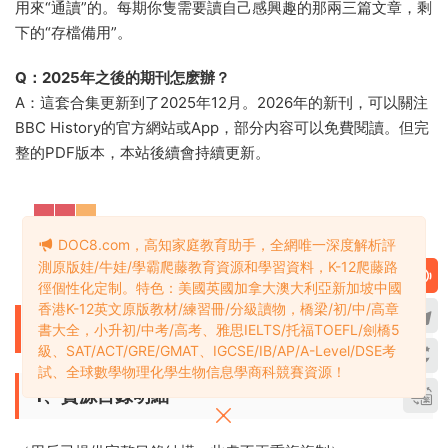
用來“通讀”的。每期你隻需要讀自己感興趣的那兩三篇文章，剩
下的“存檔備用”。
Q：2025年之後的期刊怎麽辦？
A：這套合集更新到了2025年12月。2026年的新刊，可以關注
BBC History的官方網站或App，部分内容可以免費閱讀。但完
整的PDF版本，本站後續會持續更新。
DOC8.com，高知家庭教育助手，全網唯一深度解析評
測原版娃/牛娃/學霸爬藤教育資源和學習資料，K-12爬藤路
徑個性化定制。特色：美國英國加拿大澳大利亞新加坡中國
香港K-12英文原版教材/練習冊/分級讀物，橋梁/初/中/高章
附錄
書大全，小升初/中考/高考、雅思IELTS/托福TOEFL/劍橋5
級、SAT/ACT/GRE/GMAT、IGCSE/IB/AP/A-Level/DSE考
試、全球數學物理化學生物信息學商科競賽資源！
1、資源目錄明細