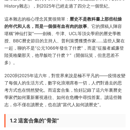
History雜志），到2025年已經走過了四分之一個世紀。
這本雜志的核心理念其實很簡單：
曆史不是教科書上那些枯燥
的年代和人名，而是一個個有血有肉的故事
。它的撰稿人陣容
堪稱“神仙打架”——劍橋、牛津、UCL等頂尖學府的曆史學教
授、BBC曆史節目的主持人、普利策獎獲獎作家……這些人聚在
一起，聊的不是“公元1066年發生了什麽”，而是“征服者威廉登
陸英格蘭那天，他早飯吃了什麽？”（開個玩笑，但意思差不
多）。
2020到2025年這六年，對世界來說是極不平凡的——疫情改變
了每個人的生活方式，數字化浪潮席卷一切，人們對過去的思
考方式也在悄然變化。而這套合集，恰好記錄了這六年裏曆史
學家們如何重新審視過往、如何在危機中尋找答案。讀這些雜
志，你不僅在讀曆史，也在讀“當代人如何讀曆史”。
1.2 這套合集的“骨架”