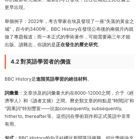
更早出現。
舉個例子：2022年，考古學家在埃及發現了一座“失落的黃金之
城”，距今約3400年。BBC History在發現公布後的兩個月内就
做了專題報道；而一本正式的學術著作，可能需要兩三年才能
出版。讀雜志，你讀的是
正在發生的曆史研究
。
4.2 對英語學習者的價值
BBC History是
進階英語學習的絕佳材料
。
詞彙量
：文章涉及的詞彙量大約在8000-12000之間，介于《經
濟學人》和《讀者文摘》之間。曆史類文章的特點是“時間詞”和
“因果詞”特别豐富——比如consequently, subsequently,
hitherto, thereafter等。這些詞在學術寫作和正式英語中非常
有用。
句式
：BBC History的句子結構比新聞英語複雜，但比學術論文