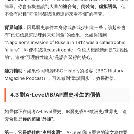
簡單。你會有機會讀到大量的
複合句、倒裝句、虛拟語氣
，但
不會有那種“每個詞都認識但連起來看不懂”的痛苦。
背景知識
：因爲曆史事件本身你或多或少知道一些，讀起來會
有“已知信息幫助理解未知詞彙”的效果。比如你讀到
“Napoleon‘s invasion of Russia in 1812 was a catastrophic
failure”，即使不認識catastrophic，你也大概能猜到是“災難性
的”。這種“可理解性輸入”是語言習得的核心。
聽力輔助
：如果你同時聽BBC History的播客（BBC History
Magazine Podcast），可以做到“聽讀同步”，效果翻倍。
4.3 對A-Level/IB/AP曆史考生的價值
如果你正在備考A-Level曆史、IB曆史或AP歐洲史/世界史，這
套合集是
你的超級“外挂”
。
第一，它是絕佳的“史料來源”
。A-Level和IB曆史的論文寫作要