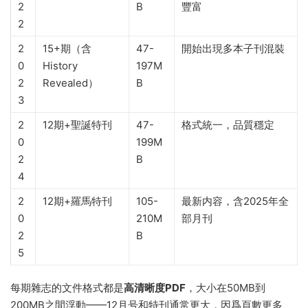
2
B
豐富
2
2
15+期（含
47-
開始出現多本子刊混裝
0
History
197M
2
Revealed）
B
3
2
12期+聖誕特刊
47-
格式統一，品質穩定
0
199M
2
B
4
2
12期+羅馬特刊
105-
最新内容，含2025年全
0
210M
部月刊
2
B
5
每期雜志的文件格式都是
高清晰度PDF
，大小在50MB到
200MB之間浮動——12月号和特刊通常更大，因爲頁數更多、