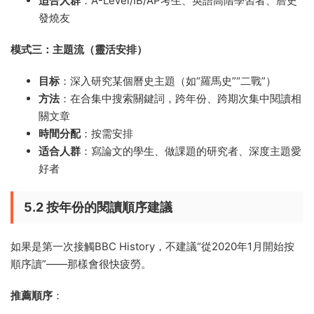
适合人群
：A-Level/IB/AP考生、英語高階學習者、曆史
發燒友
模式三：主題流（靈活安排）
目标
：深入研究某個曆史主題（如“羅馬史”“二戰”）
方法
：在合集中搜索關鍵詞，跨年份、跨期次集中閱讀相
關文章
時間分配
：按需安排
适合人群
：寫論文的學生、做課題的研究者、深度主題愛
好者
5.2 按年份的閱讀順序建議
如果是第一次接觸BBC History，不建議“從2020年1月開始按
順序讀”——那樣會很快疲勞。
推薦順序
：