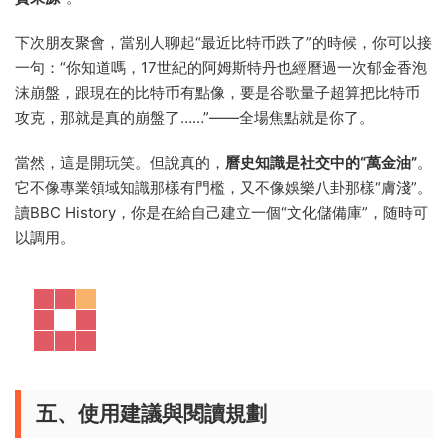
下次朋友聚會，當别人聊起“最近比特币跌了”的時候，你可以接
一句：“你知道嗎，17世紀的阿姆斯特丹也經曆過一次郁金香泡
沫崩盤，跟現在的比特币有點像，要是谷歌量子超算把比特币
攻克，那就是真的崩盤了……”——全場焦點就是你了。
當然，這是開玩笑。但說真的，
曆史知識是社交中的“萬金油”
。
它不像專業領域知識那樣有門檻，又不像娛樂八卦那樣“膚淺”。
讀BBC History，你是在給自己建立一個“文化儲備庫”，随時可
以調用。
五、使用建議與閱讀規劃