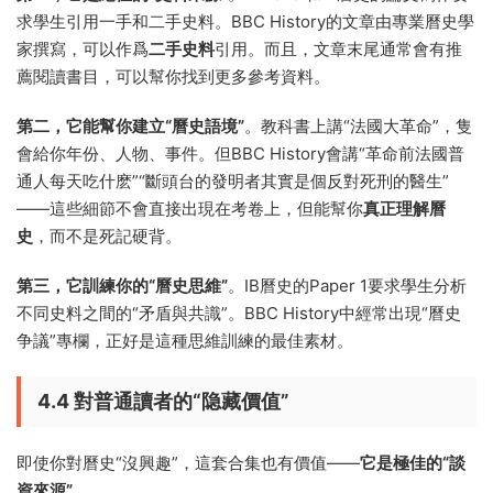
求學生引用一手和二手史料。BBC History的文章由專業曆史學
家撰寫，可以作爲
二手史料
引用。而且，文章末尾通常會有推
薦閱讀書目，可以幫你找到更多參考資料。
第二，它能幫你建立“曆史語境”
。教科書上講“法國大革命”，隻
會給你年份、人物、事件。但BBC History會講“革命前法國普
通人每天吃什麽”“斷頭台的發明者其實是個反對死刑的醫生”
——這些細節不會直接出現在考卷上，但能幫你
真正理解曆
史
，而不是死記硬背。
第三，它訓練你的“曆史思維”
。IB曆史的Paper 1要求學生分析
不同史料之間的“矛盾與共識”。BBC History中經常出現“曆史
争議”專欄，正好是這種思維訓練的最佳素材。
4.4 對普通讀者的“隐藏價值”
即使你對曆史“沒興趣”，這套合集也有價值——
它是極佳的“談
資來源”
。