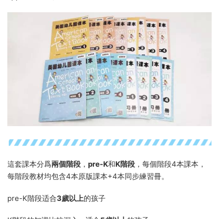
這套課本分爲
兩個階段
，
pre-K
和
K階段
，每個階段4本課本，
每階段教材均包含4本原版課本+4本同步練習冊。
pre-K階段适合
3歲以上
的孩子