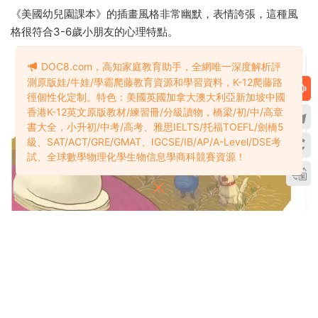
《美國幼兒園課本》的插畫風格非常幽默，表情誇張，這種風
格很符合3-6歲小朋友的心理特點。
DOC8.com，高知家庭教育助手，全網唯一深度解析評
測原版娃/牛娃/學霸爬藤教育資源和學習資料，K-12爬藤路
徑個性化定制。特色：美國英國加拿大澳大利亞新加坡中國
香港K-12英文原版教材/練習冊/分級讀物，橋梁/初/中/高章
書大全，小升初/中考/高考、雅思IELTS/托福TOEFL/劍橋5
級、SAT/ACT/GRE/GMAT、IGCSE/IB/AP/A-Level/DSE考
試、全球數學物理化學生物信息學商科競賽資源！
在學習pull這個詞的時候，書本中配了一個超級大的蘿蔔，農民
伯伯和嬸嬸，滿頭大汗，憋得滿臉通紅，都沒有把蘿蔔拉出
來。