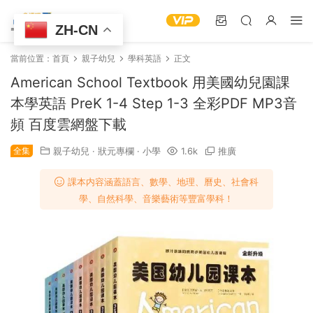
ZH-CN
當前位置：
首頁
親子幼兒
學科英語
正文
American School Textbook 用美國幼兒園課
本學英語 PreK 1-4 Step 1-3 全彩PDF MP3音
頻 百度雲網盤下載
全集
親子幼兒
·
狀元專欄
·
小學
1.6k
推廣
課本内容涵蓋語言、數學、地理、曆史、社會科
學、自然科學、音樂藝術等豐富學科！