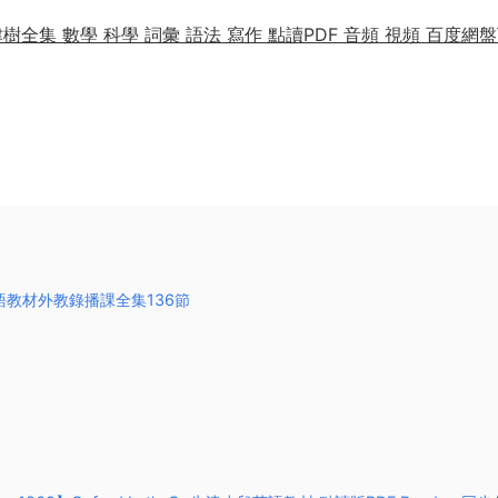
樹全集 數學 科學 詞彙 語法 寫作 點讀PDF 音頻 視頻 百度網
兒英語教材外教錄播課全集136節