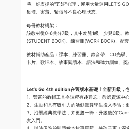
勝、好表揚的"五好"心理，運用大量運用LET'S
畏懼、害羞、緊張等不良心理狀态。
每冊教材構架：
該教材從0-6共分7級，其中幼兒1級，少兒6級。教
(STUDENT BOOK)、練習冊(WORK BOO
教材輔助産品：課本、練習冊、錄音帶、CD光碟、
卡片、歌唱本、故事閱讀本、語法和聽力訓練、獎
Let’s Go 4th edition在舊版本基礎上全
1、豐富的教輔工具令課程有趣難忘：教師資源中
2、生動和具有吸引力的活動鼓舞學生投入學習：
3、沿襲經典教學法，并更勝一籌：升級後的“Can-d
友入門。
4、與時俱進的閱讀繪本故事更新，使孩子更加深