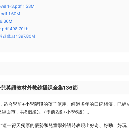
evel 1-3.pdf 1.53M
.pdf 1.60M
26.30M
冊.pdf 498.70kb
遊戲.rar 397.80M
牛津少兒英語教材外教錄播課全集136節
，适合學前+小學階段的孩子使用。經過多年的口碑相傳，已經
經面市，共8個級别（學前2級+小學6級）。
期”這一得天獨厚的優勢和兒童學外語時表現出好奇、好動、好玩