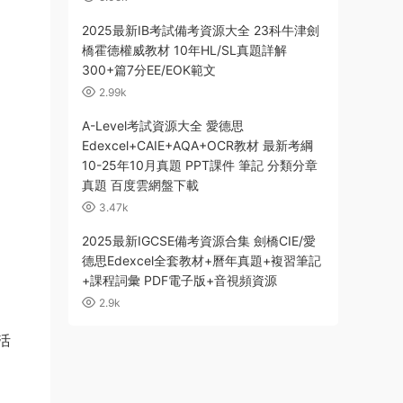
2025最新IB考試備考資源大全 23科牛津劍
橋霍德權威教材 10年HL/SL真題詳解
300+篇7分EE/EOK範文
2.99k
A-Level考試資源大全 愛德思
Edexcel+CAIE+AQA+OCR教材 最新考綱
10-25年10月真題 PPT課件 筆記 分類分章
真題 百度雲網盤下載
3.47k
2025最新IGCSE備考資源合集 劍橋CIE/愛
德思Edexcel全套教材+曆年真題+複習筆記
+課程詞彙 PDF電子版+音視頻資源
2.9k