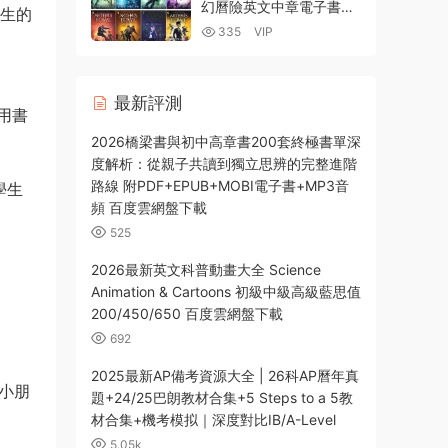
幻曆險英文中章電子書
産生的
PDF+EPUB+MOBI電子版
335
VIP
MP3音頻 電影 百度雲網
盤下載
最新評測
用書
2026橋梁書與初中高章書200套終極書單深
度解析：從親子共讀到獨立思辨的完整進階
路線 附PDF+EPUB+MOBI電子書+MP3音
學生
頻 百度雲網盤下載
525
2026最新英文科普動畫大全 Science
Animation & Cartoons 初級中級高級藍思值
200/450/650 百度雲網盤下載
692
2025最新AP備考資源大全 | 26科AP曆年真
助小朋
題+24/25巴朗教材合集+5 Steps to a 5教
材合集+機考模拟｜深度對比IB/A-Level
5.05k