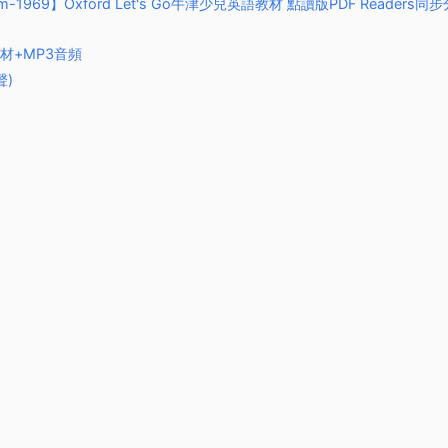
1969】Oxford Let's Go牛津少兒英語教材 點讀版PDF Readers同步
DF教材+MP3音頻
聲)
題