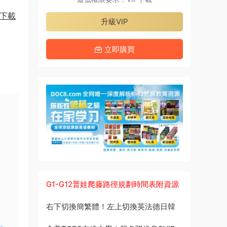
盤下載
升級VIP
立即購買
G1-G12普娃爬藤路徑規劃時間表附資源
右下切換簡繁體！左上切換英法德日韓