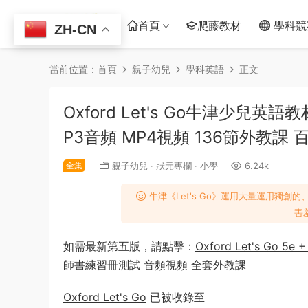
首頁
爬藤教材
學科競
ZH-CN
當前位置：
首頁
親子幼兒
學科英語
正文
Oxford Let's Go牛津少兒英
P3音頻 MP4視頻 136節外教課
全集
親子幼兒
·
狀元專欄
·
小學
6.24k
牛津《Let's Go》運用大量運用獨
害
如需最新第五版，請點擊：
Oxford Let's Go
師書練習冊測試 音頻視頻 全套外教課
Oxford Let's Go
已被收錄至