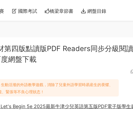
賽
國際考試
橋梁章節書
網盤目錄
語教材第四版點讀版PDF Readers同步分級閱讀
 百度網盤下載
創的、生動活潑的外語教學遊戲，消除了兒童外語學習時易産生的畏懼、
羞、緊張等不良心理狀态！
 5e + Let's Begin 5e 2025最新牛津少兒英語第五版PDF電子版學