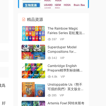
精品資源
The Rainbow Magic
Fairies Series 彩虹魔法仙
子全套200冊英文電子書
397
VIP
PDF/EPUB/MOBI電子版
+MP3音頻 百度雲網盤下
Superduper Model
載
Compositions for
Primary Levels 3-6 新加
342
VIP
坡小學作文範文教材深度
解析+全套PDF電子版下
Cambridge English
載
Prepare精準對标劍橋
KET&PET的綜合教材 全7
4.8k
VIP
級學生用書 教師用書 練
習冊 全彩PDF MP3音頻
Unstoppable Us《勢不
成爲
MP4視頻 百度網盤下
可擋的我們》英文版全兩
載-3.57GB
卷電子書 人類圖文曆史叢
285
VIP
書PDF+EPUB電子版資源
百度網盤下載
、好
Artemis Fowl 阿特米斯奇