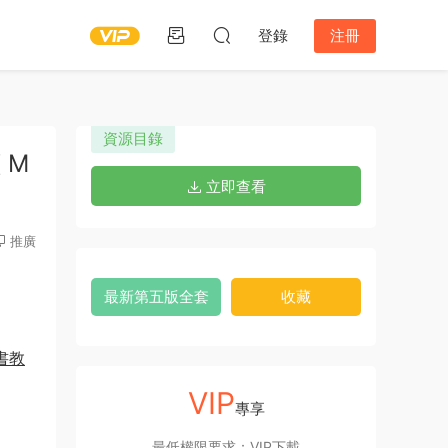
登錄
注冊
資源目錄
 M
立即查看
推廣
最新第五版全套
收藏
生書教
VIP
專享
最低權限要求：VIP下載