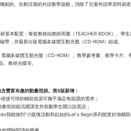
 GO獨創的、生動活潑的外語教學遊戲，消除了兒童外語學習時易
材基本配置：每套教材由教師用書（TEACHER BOOK）、學生
K)、配套磁帶，并最新出版電腦多媒體互動光盤（CD-ROM）組成。
電腦多媒體互動光盤（CD-ROM）、教學參考書、教學卡片、
品、教研光碟等。
新升級，包含豐富有趣的動畫視頻。第5版新增：
心便捷可得的輔助資源可幾乎滿足每節課的需求；
動畫視頻能活躍課堂并鼓勵學生開口說英語；
o我能做到”小版塊活動和起始的Let's Begin系列能更好地輔
會的體驗閱讀的樂趣。