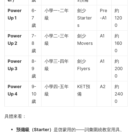
Power
6-
小學一-二年
劍少
Pre
約
Up 1
7
級
Starter
-A1
120
歲
s
0
Power
7-
小學二-三年
劍少
A1
約
Up 2
8
級
Movers
160
歲
0
Power
8-
小學三-四年
劍少
A1
約
Up 3
9
級
Flyers
200
歲
0
Power
9-
小學四-五年
KET預
A2
約
Up 4
10
級
備
240
歲
0
具體來看：
預備級（Starter）
是啓蒙用的——詞彙圍繞教室用具、