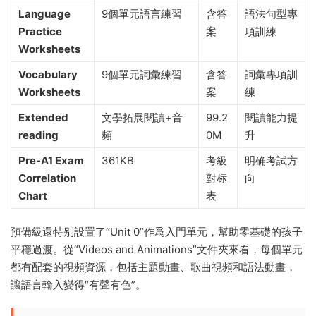
Language
9個單元語言練習
含答
語法句型專
Practice
案
項訓練
Worksheets
Vocabulary
9個單元詞彙練習
含答
詞彙專項訓
Worksheets
案
練
Extended
文學拓展閱讀+音
99.2
閱讀能力提
reading
頻
0M
升
Pre-A1 Exam
361KB
考級
明确考試方
Correlation
對标
向
Chart
表
預備級還特别設置了“Unit 0”作爲入門單元，幫助零基礎的孩子
平穩過渡。從“Videos and Animations”文件夾來看，每個單元
都有配套的視頻資源，包括主題動畫、歌曲視頻和語法動畫，
讓語言輸入變得“有聲有色”。