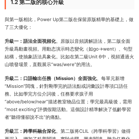
1.2 第二版的核心升級
與第一版相比，Power Up第二版在保留原版精華的基礎上，做
了三大優化：
升級一：語法全面視頻化
。原版以音頻講解語法，第二版全面
升級爲動畫視頻。用動态演示時态變化（如go→went）、句型
結構，使抽象語法具象化。比如在第二級Unit 6中，視頻通過火
山噴發場景，直觀展示“was/were”的用法。
升級二：口語輸出任務（Mission）全面強化
。每單元新增
“Mission”闆塊，針對剛學完的語法點或詞彙設計專項口語任
務。比如學完方位介詞後，任務要求孩子用
“above/below/near”描述教室物品位置；學完最高級後，需用
“most exciting”評價假期活動。這個設計精準解決了低齡學習
者“聽得懂卻說不出”的痛點。
升級三：跨學科融合深化
。第二版将CLIL（跨學科學習）做得
更深入，增加了科普閱讀、實驗步驟、圖表閱讀、聽力任務化