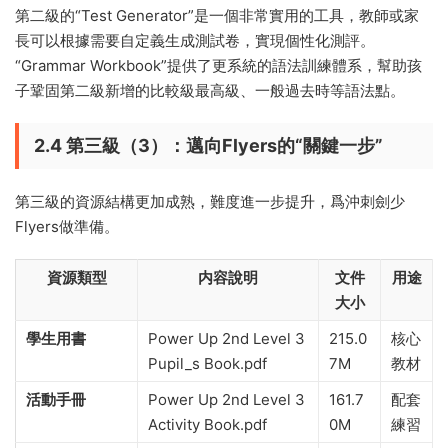
第二級的“Test Generator”是一個非常實用的工具，教師或家
長可以根據需要自定義生成測試卷，實現個性化測評。
“Grammar Workbook”提供了更系統的語法訓練體系，幫助孩
子鞏固第二級新增的比較級最高級、一般過去時等語法點。
2.4 第三級（3）：邁向Flyers的“關鍵一步”
第三級的資源結構更加成熟，難度進一步提升，爲沖刺劍少
Flyers做準備。
資源類型
内容說明
文件
用途
大小
學生用書
Power Up 2nd Level 3
215.0
核心
Pupil_s Book.pdf
7M
教材
活動手冊
Power Up 2nd Level 3
161.7
配套
Activity Book.pdf
0M
練習