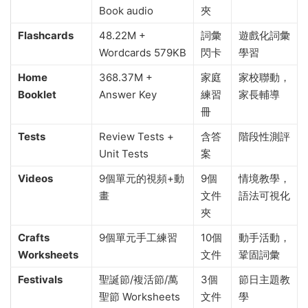
Book audio
夾
Flashcards
48.22M +
詞彙
遊戲化詞彙
Wordcards 579KB
閃卡
學習
Home
368.37M +
家庭
家校聯動，
Booklet
Answer Key
練習
家長輔導
冊
Tests
Review Tests +
含答
階段性測評
Unit Tests
案
Videos
9個單元的視頻+動
9個
情境教學，
畫
文件
語法可視化
夾
Crafts
9個單元手工練習
10個
動手活動，
Worksheets
文件
鞏固詞彙
Festivals
聖誕節/複活節/萬
3個
節日主題教
聖節 Worksheets
文件
學