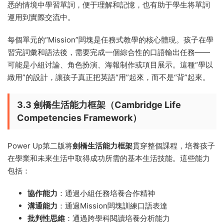
悉的情境中學習單詞，便于理解和記憶，也有助于學生将單詞
運用到實際交流中。
每個單元的“Mission”闆塊是任務式教學的核心體現。孩子在學
習完詞彙和語法後，需要完成一個綜合性的口語輸出任務——
可能是小組讨論、角色扮演、海報制作或項目展示。這種“學以
緻用”的設計，讓孩子真正把英語“用”起來，而不是“背”起來。
3.3 劍橋生活能力框架（Cambridge Life
Competencies Framework）
Power Up第二版将
劍橋生活能力框架
貫穿整個課程，培養孩子
在學業和未來生活中取得成功所需的基本生活技能。這些能力
包括：
協作能力
：通過小組任務培養合作精神
溝通能力
：通過Mission闆塊訓練口語表達
批判性思維
：通過跨學科閱讀培養分析能力