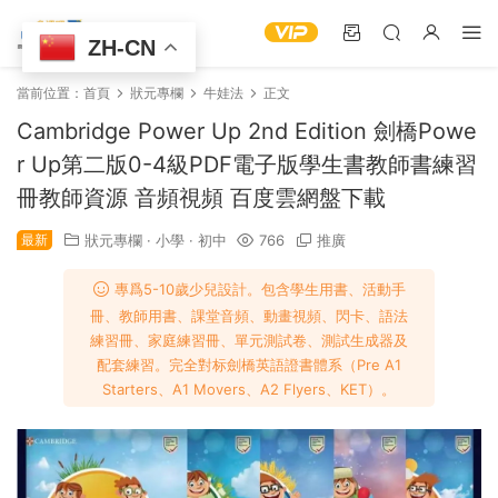
ZH-CN
當前位置：
首頁
狀元專欄
牛娃法
正文
Cambridge Power Up 2nd Edition 劍橋Powe
r Up第二版0-4級PDF電子版學生書教師書練習
冊教師資源 音頻視頻 百度雲網盤下載
最新
狀元專欄
·
小學
·
初中
766
推廣
專爲5-10歲少兒設計。包含學生用書、活動手
冊、教師用書、課堂音頻、動畫視頻、閃卡、語法
練習冊、家庭練習冊、單元測試卷、測試生成器及
配套練習。完全對标劍橋英語證書體系（Pre A1
Starters、A1 Movers、A2 Flyers、KET）。