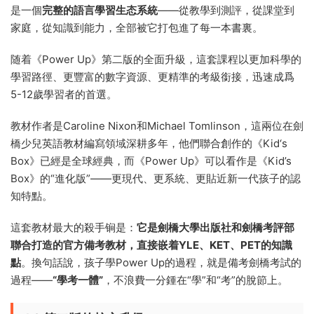
是一個
完整的語言學習生态系統
——從教學到測評，從課堂到
家庭，從知識到能力，全部被它打包進了每一本書裏。
随着《Power Up》第二版的全面升級，這套課程以更加科學的
學習路徑、更豐富的數字資源、更精準的考級銜接，迅速成爲
5-12歲學習者的首選。
教材作者是Caroline Nixon和Michael Tomlinson，這兩位在劍
橋少兒英語教材編寫領域深耕多年，他們聯合創作的《Kid‘s
Box》已經是全球經典，而《Power Up》可以看作是《Kid’s
Box》的“進化版”——更現代、更系統、更貼近新一代孩子的認
知特點。
這套教材最大的殺手锏是：
它是劍橋大學出版社和劍橋考評部
聯合打造的官方備考教材，直接嵌着YLE、KET、PET的知識
點
。換句話說，孩子學Power Up的過程，就是備考劍橋考試的
過程——
“學考一體”
，不浪費一分鍾在“學”和“考”的脫節上。