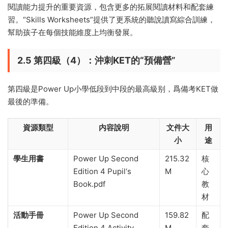
閱讀能力提升的重要資源，包含更多的拓展閱讀材料和配套練
習。“Skills Worksheets”提供了更系統的聽說讀寫綜合訓練，
幫助孩子在每個技能維度上均衡發展。
2.5 第四級（4）：沖刺KET的“預備營”
第四級是Power Up小學低段到中段的最高級别，爲備考KET做
最後的準備。
資源類型
内容說明
文件大
用
小
途
學生用書
Power Up Second
215.32
核
Edition 4 Pupil‘s
M
心
Book.pdf
教
材
活動手冊
Power Up Second
159.82
配
Edition 4 Activity
M
套