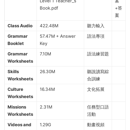
Level 1 Teacher_s
案
Book.pdf
+答
案
Class Audio
422.48M
聽力輸入
Grammar
57.47M + Answer
語法專項
Booklet
Key
Grammar
7.10M
語法練習題
Worksheets
Skills
26.30M
聽說讀寫綜
Worksheets
合訓練
Culture
16.34M
文化拓展
Worksheets
Missions
2.31M
任務型口語
Worksheets
活動
Videos and
1.29G
動畫視頻