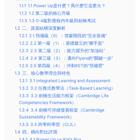
1.1.1
1.1 Power Up是什麽？爲什麽它這麽火？
1.1.2
1.2 第二版的核心升級
1.1.3
1.3 0-4級對應校内年級與劍橋考試
1.2
二、資源結構深度解析
1.2.1
2.1 預備級（0）：啓蒙階段的“完全裝備”
1.2.2
2.2 第一級（1）：基礎建立的“腳手架”
1.2.3
2.3 第二級（2）：能力躍升的“加油站”
1.2.4
2.4 第三級（3）：邁向Flyers的“關鍵一步”
1.2.5
2.5 第四級（4）：沖刺KET的“預備營”
1.3
三、核心教學理念與特色
1.3.1
3.1 Integrated Learning and Assessment
1.3.2
3.2 任務式教學法（Task-Based Learning）
1.3.3
3.3 劍橋生活能力框架（Cambridge Life
Competencies Framework）
1.3.4
3.4 劍橋可持續發展框架（Cambridge
Sustainability Framework）
1.3.5
3.5 跨學科學習（CLIL）
1.4
四、橫向對比評測
1.4.1
4.1 Power Up vs Kid‘s Box