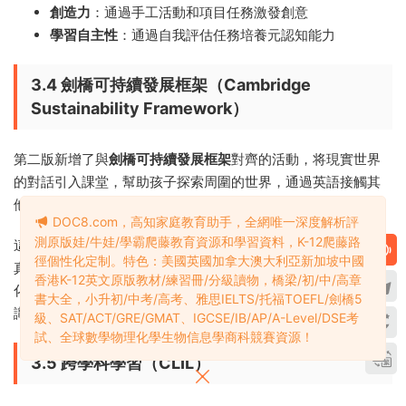
創造力
：通過手工活動和項目任務激發創意
學習自主性
：通過自我評估任務培養元認知能力
3.4 劍橋可持續發展框架（Cambridge
Sustainability Framework）
第二版新增了與
劍橋可持續發展框架
對齊的活動，将現實世界
的對話引入課堂，幫助孩子探索周圍的世界，通過英語接觸其
他學科的知識。
DOC8.com，高知家庭教育助手，全網唯一深度解析評
測原版娃/牛娃/學霸爬藤教育資源和學習資料，K-12爬藤路
這意味着Power Up的課堂不再是“真空”的語言教室，而是連接
徑個性化定制。特色：美國英國加拿大澳大利亞新加坡中國
真實世界的橋梁。孩子在學習英語的同時，也在思考氣候變
香港K-12英文原版教材/練習冊/分級讀物，橋梁/初/中/高章
化、環境保護、生物多樣性等全球性議題，培養全球公民意
書大全，小升初/中考/高考、雅思IELTS/托福TOEFL/劍橋5
識。
級、SAT/ACT/GRE/GMAT、IGCSE/IB/AP/A-Level/DSE考
試、全球數學物理化學生物信息學商科競賽資源！
3.5 跨學科學習（CLIL）