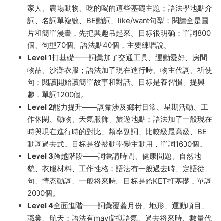
家人、農場動物、吃的喝的這些基礎主題；語法學地點介
詞、名詞單複數、BE動詞、like/want句型；閱讀全是圖
片和簡單漫畫，先把興趣吊起來。目标很明确：單詞800
個、句型70個、語法點40個，主要練聽說。
Level 1
打基礎——詞彙加了交通工具、運動愛好、房間
物品、沙灘衣服；語法加了現在進行時、物主代詞、祈使
句；閱讀開始讀簡單故事和對話。目标是養習慣、提興
趣，單詞1200個。
Level 2
能力提升——詞彙涉及鄉村日常、星期活動、工
作休閑、動物、天氣服飾、旅遊地點；語法加了一般現在
時與現在進行時的對比、頻率副詞、比較級最高級、BE
動詞過去式。目标是從被動學變主動用，單詞1600個。
Level 3
跨越階段——詞彙講時間、健康問題、自然地
貌、衣服材料、工作性格；語法有一般過去時、定語從
句、情态動詞、一般将來時。目标是給KET打基礎，單詞
2000個。
Level 4
全面進階——詞彙覆蓋月份、地形、運動項目、
職業、航天；語法有may虛拟語氣、過去将來時、數量代