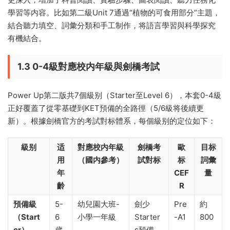
學習等内容。比如第二級Unit 7通過“植物的可食用部分”主題，
結合聽力填空、詞彙分類和手工制作，将語言學習與科學探究
有機結合。
1.3 0-4級對應校内年級與劍橋考試
Power Up第二版共7個級别（Starter至Level 6），本套0-4級
正好覆蓋了從零基礎到KET預備的全路徑（5/6級将後續更
新）。根據劍橋官方的考試對标體系，每個級别的定位如下：
級别
适
對應校内年級
劍橋考
歐
目标
用
（國内參考）
試對标
标
詞彙
年
CEF
量
齡
R
預備級
5-
幼兒園大班-
劍少
Pre
約
（Start
6
小學一年級
Starter
-A1
800
er）
歲
s預備