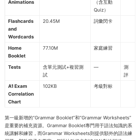
Animations
（含互動
Quiz）
Flashcards
20.45M
詞彙閃卡
and
Wordcards
Home
77.10M
家庭練習
Booklet
Tests
含單元測試+複習測
—
測
試
評
A1 Exam
102KB
考級對标
Correlation
Chart
第一級新增的“Grammar Booklet”和“Grammar Worksheets”
是重要的補充資源。Grammar Booklet專門用于語法知識的系
統講解和練習，而Grammar Worksheets則提供額外的語法練