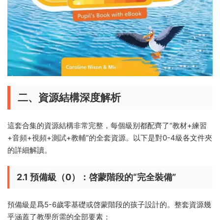
二、資源結構深度解析
這套合集的資源結構非常完整，每個級别都配齊了“教材+練習
+音頻+視頻+測試+教輔”的全套資源。以下是對0-4級各文件夾
的詳細解讀。
2.1 預備級（0）：啓蒙階段的“完全裝備”
預備級是爲5-6歲零基礎或啓蒙階段的孩子設計的。整套資源幾
乎涵蓋了教學所需的全部要素：