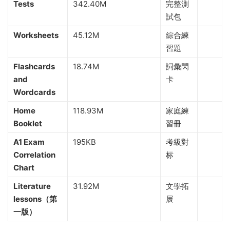
Tests
342.40M
完整測
試包
Worksheets
45.12M
綜合練
習題
Flashcards
18.74M
詞彙閃
and
卡
Wordcards
Home
118.93M
家庭練
Booklet
習冊
A1 Exam
195KB
考級對
Correlation
标
Chart
Literature
31.92M
文學拓
lessons（第
展
一版）