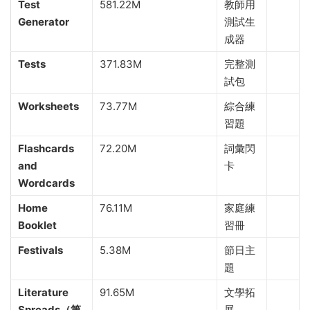
Test
581.22M
教師用
Generator
測試生
成器
Tests
371.83M
完整測
試包
Worksheets
73.77M
綜合練
習題
Flashcards
72.20M
詞彙閃
and
卡
Wordcards
Home
76.11M
家庭練
Booklet
習冊
Festivals
5.38M
節日主
題
Literature
91.65M
文學拓
Spreads（第
展