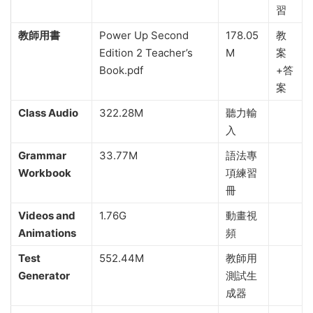
習
教師用書
Power Up Second
178.05
教
Edition 2 Teacher’s
M
案
Book.pdf
+答
案
Class Audio
322.28M
聽力輸
入
Grammar
33.77M
語法專
Workbook
項練習
冊
Videos and
1.76G
動畫視
Animations
頻
Test
552.44M
教師用
Generator
測試生
成器