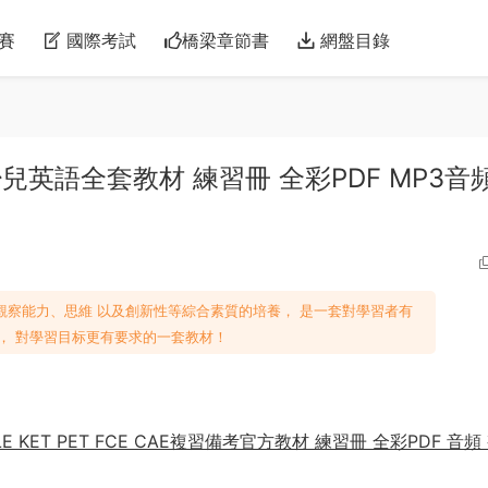
賽
國際考試
橋梁章節書
網盤目錄
h 劍橋少兒英語全套教材 練習冊 全彩PDF MP3音
力、 觀察能力、思維 以及創新性等綜合素質的培養， 是一套對學習者有
， 對學習目标更有要求的一套教材！
ET PET FCE CAE複習備考官方教材 練習冊 全彩PDF 音頻