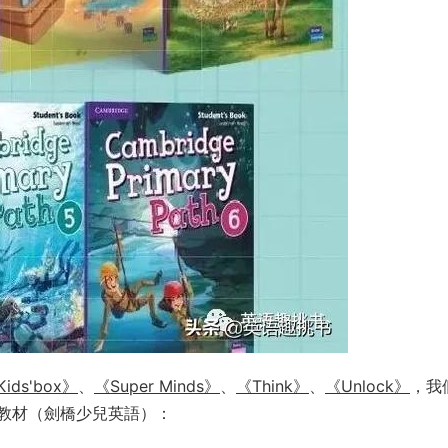
ids'box》
、
《Super Minds》
、
《Think》
、
《Unlock》
，我
教材（劍橋少兒英語）：