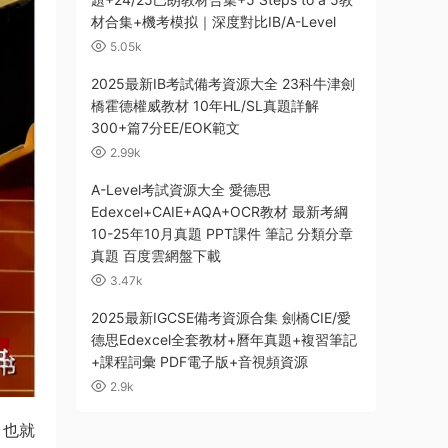
材合集+機考模拟｜深度對比IB/A-Level
5.05k
2025最新IB考試備考資源大全 23科牛津劍
橋霍德權威教材 10年HL/SL真題詳解
300+篇7分EE/EOK範文
2.99k
A-Level考試資源大全 愛德思
Edexcel+CAIE+AQA+OCR教材 最新考綱
10-25年10月真題 PPT課件 筆記 分類分章
真題 百度雲網盤下載
3.47k
2025最新IGCSE備考資源合集 劍橋CIE/愛
德思Edexcel全套教材+曆年真題+複習筆記
+課程詞彙 PDF電子版+音視頻資源
2.9k
。也就