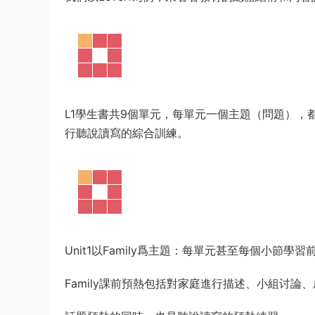
L1學生書共9個單元，每單元一個主題（問題）
行聽說讀寫的綜合訓練。
Unit1以Family爲主題：每單元甚至每個小節學
Family課前預熱包括對家庭進行描述、小組讨論、成果展示（