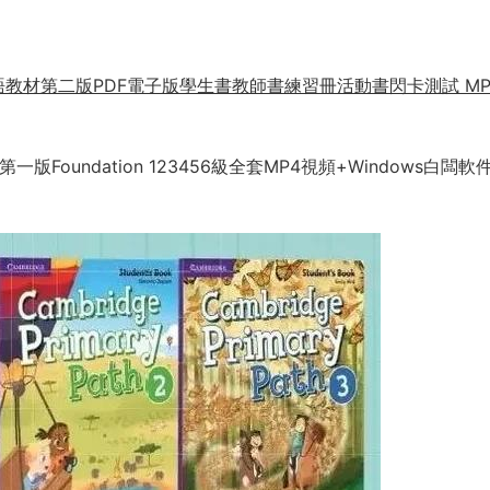
d 劍橋小學英語教材第二版PDF電子版學生書教師書練習冊活動書閃卡測試 M
ath 第一版Foundation 123456級全套MP4視頻+Windows白闆軟