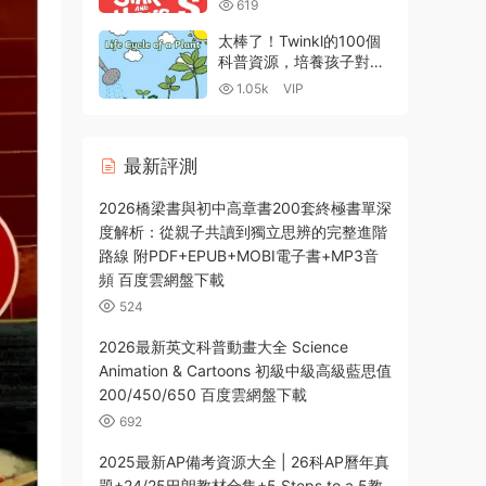
619
PDF電子版+音視頻+教師
資源下載
太棒了！Twinkl的100個
科普資源，培養孩子對自
然科學的興趣！【高清
1.05k
VIP
PDF+全彩PPT-203MB】
最新評測
2026橋梁書與初中高章書200套終極書單深
度解析：從親子共讀到獨立思辨的完整進階
路線 附PDF+EPUB+MOBI電子書+MP3音
頻 百度雲網盤下載
524
2026最新英文科普動畫大全 Science
Animation & Cartoons 初級中級高級藍思值
200/450/650 百度雲網盤下載
692
2025最新AP備考資源大全 | 26科AP曆年真
題+24/25巴朗教材合集+5 Steps to a 5教