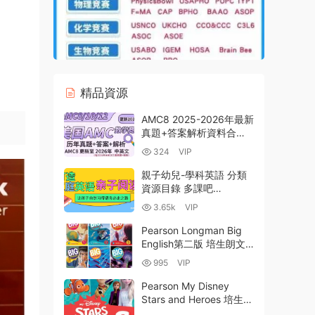
精品資源
AMC8 2025-2026年最新
真題+答案解析資料合集
附中英雙語真題集+易錯
324
VIP
題難題集錦+真題600+公
式表+知識點 百度雲網盤
親子幼兒-學科英語 分類
下載
資源目錄 多課吧
DOC8.com 百度雲網盤下
3.65k
VIP
載
Pearson Longman Big
English第二版 培生朗文
少兒英語教材PDF電子版
995
VIP
學生書教師書 音頻視頻
白闆軟件 互動軟件下載
Pearson My Disney
Stars and Heroes 培生迪
士尼英語教材英版全六級