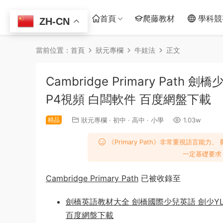
首頁
爬藤教材
學科競
ZH-CN
當前位置：
首頁
狀元專欄
牛娃法
正文
Cambridge Primary Pat
P4視頻 白闆軟件 百度網盤下載
精品
狀元專欄
·
初中
·
高中
·
小學
1.03w
《Primary Path》非常重視語言能
一定基礎要求
Cambridge Primary Path
已被收錄至
劍橋英語教材大全 劍橋國際少兒英語 劍少YLE K
百度網盤下載