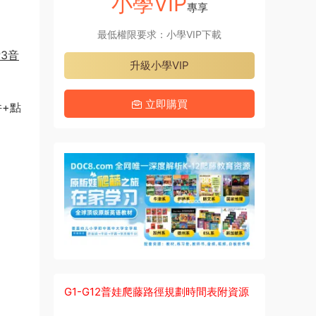
小學VIP
專享
最低權限要求：小學VIP下載
P3音
升級小學VIP
立即購買
件+點
G1-G12普娃爬藤路徑規劃時間表附資源