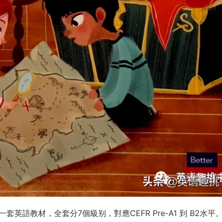
一套英語教材，全套分7個級别，對應CEFR Pre-A1 到 B2水平