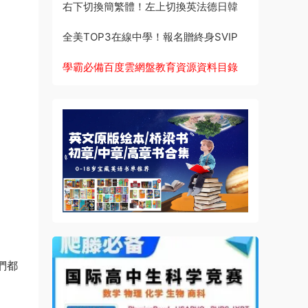
右下切換簡繁體！左上切換英法德日韓
全美TOP3在線中學！報名贈終身SVIP
學霸必備百度雲網盤教育資源資料目錄
們都