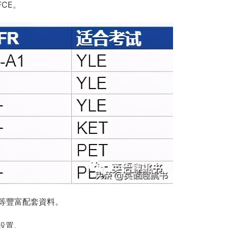
CE。
等豐富配套資料。
容設置。