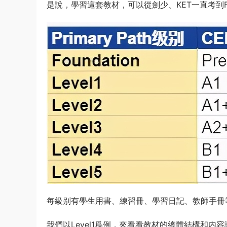
是說，學習這套教材，可以從劍少、KET一直考到F
每級别有學生用書、練習冊、學習日記、教師手冊
我們以Level1爲例，來看看教材的總體結構和内