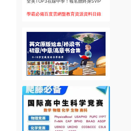
全美TOP3在線中學！報名贈終身SVIP
學霸必備百度雲網盤教育資源資料目錄