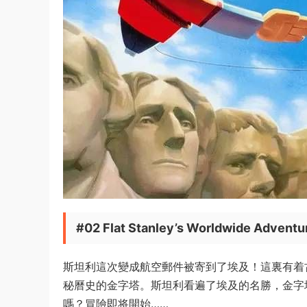
#02 Flat Stanley’s Worldwide Adventu
斯坦利這次變成航空郵件被寄到了埃及！這裏有着
秘曆史的金字塔。斯坦利看遍了埃及的名勝，金字
嗎？冒險即将開始……