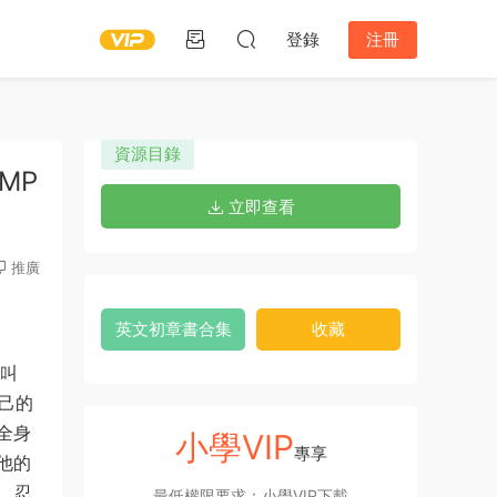
登錄
注冊
資源目錄
+MP
立即查看
推廣
英文初章書合集
收藏
個叫
自己的
全身
小學VIP
專享
他的
，忍
最低權限要求：小學VIP下載