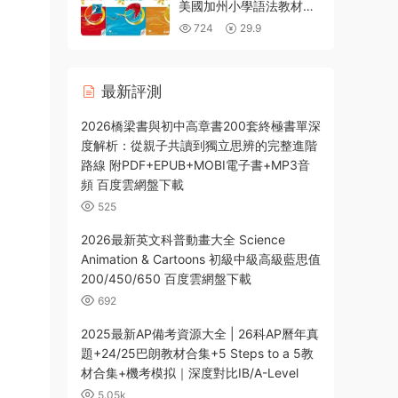
美國加州小學語法教材
PDF學生用書+MP3音頻
724
29.9
百度網盤下載
最新評測
2026橋梁書與初中高章書200套終極書單深
度解析：從親子共讀到獨立思辨的完整進階
路線 附PDF+EPUB+MOBI電子書+MP3音
頻 百度雲網盤下載
525
2026最新英文科普動畫大全 Science
Animation & Cartoons 初級中級高級藍思值
200/450/650 百度雲網盤下載
692
2025最新AP備考資源大全 | 26科AP曆年真
題+24/25巴朗教材合集+5 Steps to a 5教
材合集+機考模拟｜深度對比IB/A-Level
5.05k