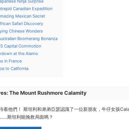
apanese Ninja Surprise
ntrepid Canadian Expedition
Amazing Mexican Secret
rican Safari Discovery
Flying Chinese Wonders
Australian Boomerang Bonanza
US Capital Commotion
owdown at the Alamo
s in France
e to California
ures: The Mount Rushmore Calamity
他們！ 斯坦利和弟弟亞瑟認識了一位新朋友，牛仔女孩Calam
煩……斯坦利能挽救局面嗎？