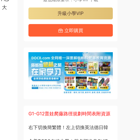
，大
升級小學VIP
立即購買
G1-G12普娃爬藤路徑規劃時間表附資源
右下切換簡繁體！左上切換英法德日韓