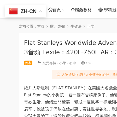
首頁
爬藤教材
學科競
ZH-CN
當前位置：
首頁
狀元專欄
牛娃法
正文
Flat Stanleys Worldwide
3音頻 Lexile：420L-750L A
獨家
狀元專欄
·
小學
·
初中
528
人物造型很能貼近小孩子的心理，故
紙片人斯坦利（FLAT STANLEY）在美國大
Flat Stanley的小男孩，被一個布告欄壓倒了。
奇妙生活。他鑽進門縫裏，變成一隻風筝一樣飛翔
扁平，他被孩子們放在信封裏，寄往世界各地，親
全球大冒險了！這段旅程全程共12站，從美國出