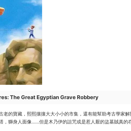
res: The Great Egyptian Grave Robbery
古老的寶藏，熙熙攘攘大大小小的市集，還有能幫助考古學家解
塔，獅身人面像……但是木乃伊的詛咒或是惹人厭的盜墓賊真的