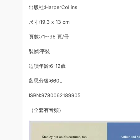
出版社:HarperCollins
尺寸:19.3 x 13 cm
頁數:71--96 頁/冊
裝幀:平裝
适讀年齡:6-12歲
藍思分級:660L
ISBN:9780062189905
（全套有音頻）