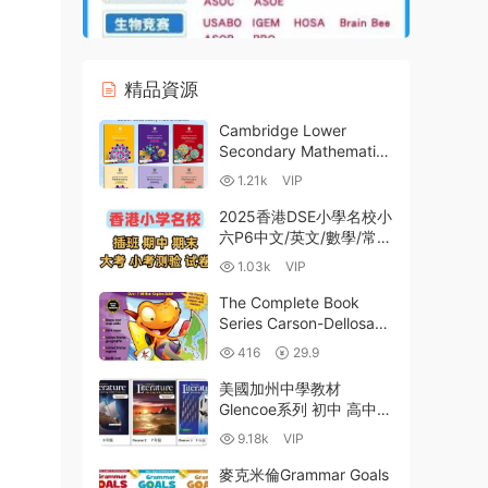
精品資源
Cambridge Lower
Secondary Mathematics
7-9 劍橋國際初中數學教
1.21k
VIP
材 學生用書+練習冊+答
案 全彩PDF 百度網盤
2025香港DSE小學名校小
六P6中文/英文/數學/常識
四科千份小六插班真題試
1.03k
VIP
卷+期中期末大考小考測
驗練習資源大全
The Complete Book
PDF+WORD電子版下載
Series Carson-Dellosa跨
學科幼兒園小學練習冊 高
416
29.9
清PDF 百度網盤下載
美國加州中學教材
Glencoe系列 初中 高中
15門學科 全彩PDF 百度
9.18k
VIP
雲網盤下載-12GB
麥克米倫Grammar Goals