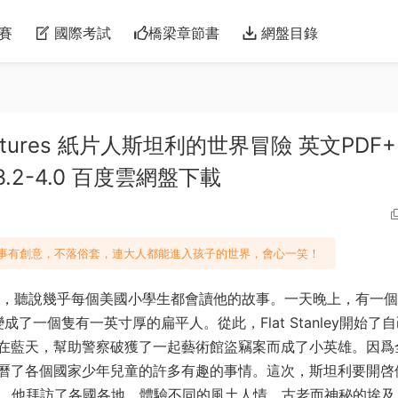
賽
國際考試
橋梁章節書
網盤目錄
 Adventures 紙片人斯坦利的世界冒險 英文PDF
R：3.2-4.0 百度雲網盤下載
事有創意，不落俗套，連大人都能進入孩子的世界，會心一笑！
名鼎鼎，聽說幾乎每個美國小學生都會讀他的故事。一天晚上，有一
他變成了一個隻有一英寸厚的扁平人。從此，Flat Stanley開始了
在藍天，幫助警察破獲了一起藝術館盜竊案而成了小英雄。因爲
曆了各個國家少年兒童的許多有趣的事情。這次，斯坦利要開啓
發，他拜訪了各國各地，體驗不同的風土人情。古老而神秘的埃及