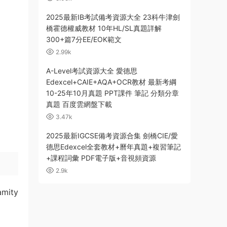
2025最新IB考試備考資源大全 23科牛津劍
橋霍德權威教材 10年HL/SL真題詳解
300+篇7分EE/EOK範文
2.99k
A-Level考試資源大全 愛德思
Edexcel+CAIE+AQA+OCR教材 最新考綱
10-25年10月真題 PPT課件 筆記 分類分章
真題 百度雲網盤下載
3.47k
2025最新IGCSE備考資源合集 劍橋CIE/愛
德思Edexcel全套教材+曆年真題+複習筆記
+課程詞彙 PDF電子版+音視頻資源
2.9k
ity