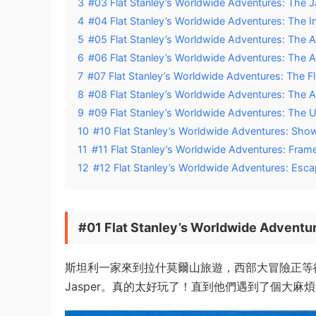
3
#03 Flat Stanley’s Worldwide Adventures: The J
4
#04 Flat Stanley’s Worldwide Adventures: The I
5
#05 Flat Stanley’s Worldwide Adventures: The 
6
#06 Flat Stanley’s Worldwide Adventures: The Af
7
#07 Flat Stanley’s Worldwide Adventures: The 
8
#08 Flat Stanley’s Worldwide Adventures: The 
9
#09 Flat Stanley’s Worldwide Adventures: The 
10
#10 Flat Stanley’s Worldwide Adventures: Sh
11
#11 Flat Stanley’s Worldwide Adventures: Frame
12
#12 Flat Stanley’s Worldwide Adventures: Escap
#01 Flat Stanley’s Worldwide Advent
斯坦利一家來到拉什莫爾山旅遊，西部大冒險正等待着
Jasper。真的太好玩了！直到他們遇到了個大麻