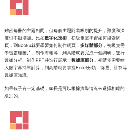
雖然每冊的主題相同，但每個主題随着級别的提升，難度和深
度也不斷增加。比如
數字化技術
，初級隻需學習如何搜索網
頁，到Book6就要學習如何制作網頁；
多媒體部分
，初級隻需
學習處理圖片、制作海報等，到高階就要完成一個調研，進行
數據分析、制作PPT并進行展示；
數據庫部分
，初階隻需要輸
入數字再簡單計算，到高階就要掌握Excel分類、篩選、計算等
數據庫知識。
如果孩子有一定基礎，家長是可以根據實際情況來選擇相應的
級别的。