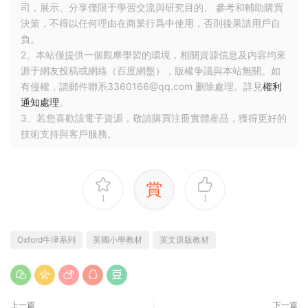
司，展示、分享僅限于學習交流與研究目的、 參考和輔助購買
決策，不得以任何理由在商業行爲中使用，否則後果請用戶自
負。
2、本站僅提供一個觀摩學習的環境，相關資源信息及内容均來
源于網友投稿或網絡（百度網盤），版權争議與本站無關。如
有侵權，請郵件聯系3360166@qq.com 删除處理。詳見
權利
通知處理
。
3、若您喜歡該電子資源，敬請購買注冊實體産品，獲得更好的
技術支持與客戶服務。
賞
1
1
Oxford牛津系列
英國小學教材
英文原版教材
上一篇
下一篇