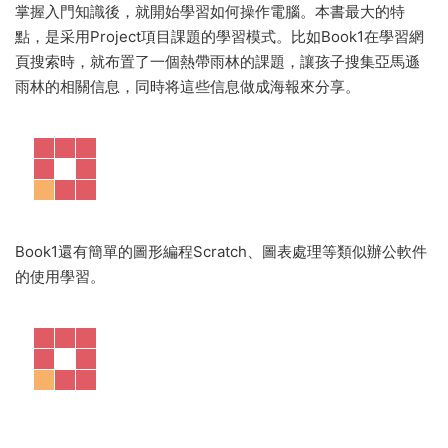
掌握入門知識後，就開始學習如何操作電腦。本書最大的特
點，是采用Project項目課題的學習模式。比如Book1在學習網
頁搜索時，就布置了一個熱帶雨林的課題，讓孩子搜集亞馬遜
雨林的相關信息，同時将這些信息做成海報來分享。
Book1還有簡單的圖形編程Scratch、圖表處理等類似辦公軟件
的使用學習。