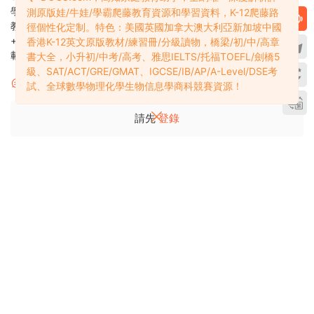
學樂分級閱讀理解教學 Level 1-9
美國數學邀請賽1983-2023試題
測原版娃/牛娃/學霸爬藤教育資源和學習資料，K-12爬藤路
教材PDF+練習冊+閱讀日志
+答案+解析 高清PDF 百度雲網盤
徑個性化定制。特色：美國英國加拿大澳大利亞新加坡中國
+MP3音頻+外教課 百度雲網盤下
下載
香港K-12英文原版教材/練習冊/分級讀物，橋梁/初/中/高章
載
書大全，小升初/中考/高考、雅思IELTS/托福TOEFL/劍橋5
級、SAT/ACT/GRE/GMAT、IGCSE/IB/AP/A-Level/DSE考
評論
0
試、全球數學物理化學生物信息學商科競賽資源！
請先
登錄
多課吧DOC8.com——高知家庭教育助手
全網唯一深度解析K12爬藤教育資源和學習資料
學霸必備：在線網盤教育資源學習資料目錄索引
關于