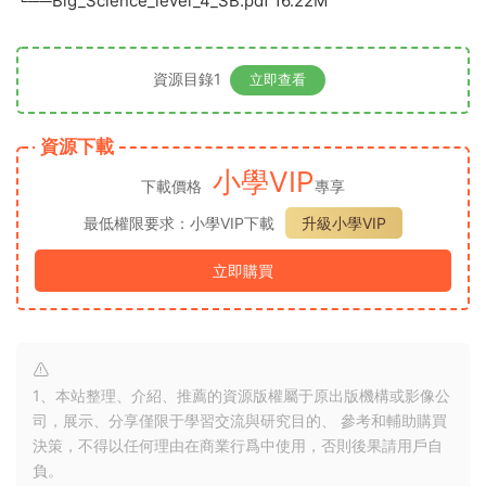
└──Big_Science_level_4_SB.pdf 16.22M
資源目錄1
立即查看
資源下載
小學VIP
下載價格
專享
最低權限要求：小學VIP下載
升級小學VIP
立即購買
1、本站整理、介紹、推薦的資源版權屬于原出版機構或影像公
司，展示、分享僅限于學習交流與研究目的、 參考和輔助購買
決策，不得以任何理由在商業行爲中使用，否則後果請用戶自
負。