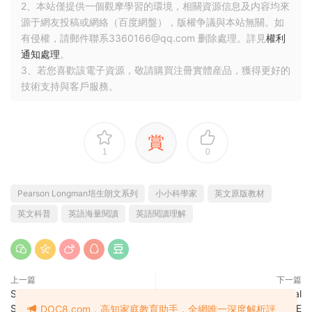
2、本站僅提供一個觀摩學習的環境，相關資源信息及内容均來
源于網友投稿或網絡（百度網盤），版權争議與本站無關。如
有侵權，請郵件聯系3360166@qq.com 删除處理。詳見
權利
通知處理
。
3、若您喜歡該電子資源，敬請購買注冊實體産品，獲得更好的
技術支持與客戶服務。
賞
1
0
Pearson Longman培生朗文系列
小小科學家
英文原版教材
英文科普
英語海量閱讀
英語閱讀理解
上一篇
下一篇
Scholastic Guided Reading
American Invitational
Short Reads Plus 學樂深度閱讀
Mathematics Examination AIME
DOC8.com，高知家庭教育助手，全網唯一深度解析評