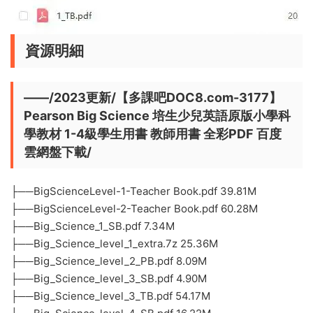
資源明細
——/2023更新/【多課吧DOC8.com-3177】
Pearson Big Science 培生少兒英語原版小學科
學教材 1-4級學生用書 教師用書 全彩PDF 百度
雲網盤下載/
├──BigScienceLevel-1-Teacher Book.pdf 39.81M
├──BigScienceLevel-2-Teacher Book.pdf 60.28M
├──Big_Science_1_SB.pdf 7.34M
├──Big_Science_level_1_extra.7z 25.36M
├──Big_Science_level_2_PB.pdf 8.09M
├──Big_Science_level_3_SB.pdf 4.90M
├──Big_Science_level_3_TB.pdf 54.17M