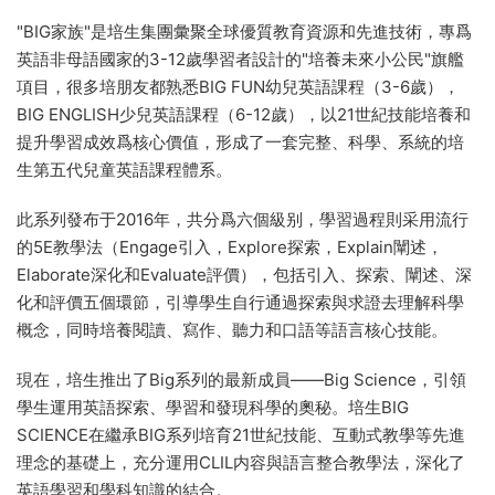
"BIG家族"是培生集團彙聚全球優質教育資源和先進技術，專爲
英語非母語國家的3-12歲學習者設計的"培養未來小公民"旗艦
項目，很多培朋友都熟悉BIG FUN幼兒英語課程（3-6歲），
BIG ENGLISH少兒英語課程（6-12歲），以21世紀技能培養和
提升學習成效爲核心價值，形成了一套完整、科學、系統的培
生第五代兒童英語課程體系。
此系列發布于2016年，共分爲六個級别，學習過程則采用流行
的5E教學法（Engage引入，Explore探索，Explain闡述，
Elaborate深化和Evaluate評價），包括引入、探索、闡述、深
化和評價五個環節，引導學生自行通過探索與求證去理解科學
概念，同時培養閱讀、寫作、聽力和口語等語言核心技能。
現在，培生推出了Big系列的最新成員——Big Science，引領
學生運用英語探索、學習和發現科學的奧秘。培生BIG
SCIENCE在繼承BIG系列培育21世紀技能、互動式教學等先進
理念的基礎上，充分運用CLIL内容與語言整合教學法，深化了
英語學習和學科知識的結合。