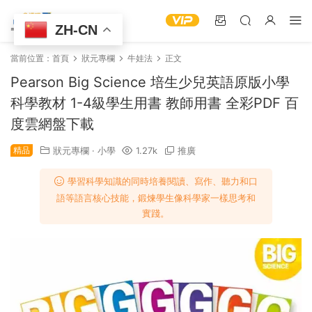
ZH-CN
當前位置：
首頁
狀元專欄
牛娃法
正文
Pearson Big Science 培生少兒英語原版小學
科學教材 1-4級學生用書 教師用書 全彩PDF 百
度雲網盤下載
精品
狀元專欄
·
小學
1.27k
推廣
學習科學知識的同時培養閱讀、寫作、聽力和口
語等語言核心技能，鍛煉學生像科學家一樣思考和
實踐。