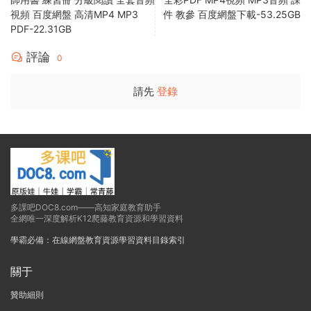
視頻 百度網盤 高清MP4 MP3
件 教參 百度網盤下載-53.25GB
PDF-22.31GB
評論
0
請先
登錄
多課吧DOC8.com——高知家庭教育助手
全網唯一深度解析K12爬藤教育資源和學習資料
學霸必備：在線網盤教育資源學習資料目錄索引
關于
贊助細則