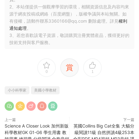
2、本站僅提供一個觀摩學習的環境，相關資源信息及内容均來
源于網友投稿或網絡（百度網盤），版權争議與本站無關。如
有侵權，請郵件聯系3360166@qq.com 删除處理。詳見
權利
通知處理
。
3、若您喜歡該電子資源，敬請購買注冊實體産品，獲得更好的
技術支持與客戶服務。
賞
0
1
小小科學家
美國小學教材
上一篇
下一篇
Science A Closer Look 加州新版
英國Collins Big Cat全集 大貓分
科學教材GK G1-G6 學生用書 教
級閱讀11級 自然拼讀4級253本
師用書 練習冊 分級閱讀 全套音頻
全彩PDF MP4視頻 MP3音頻 課