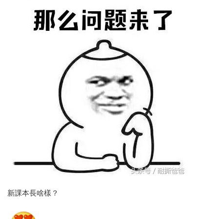
新課本長啥樣？