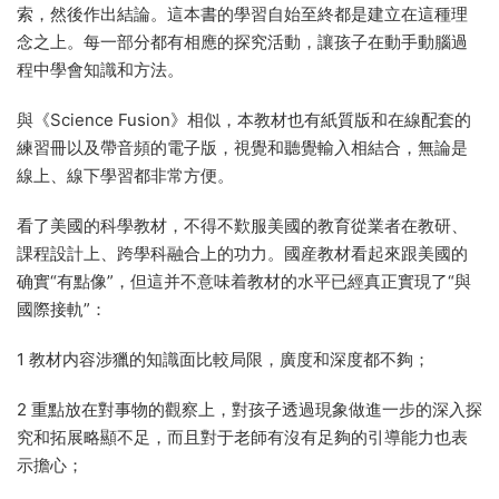
索，然後作出結論。這本書的學習自始至終都是建立在這種理
念之上。每一部分都有相應的探究活動，讓孩子在動手動腦過
程中學會知識和方法。
與《Science Fusion》相似，本教材也有紙質版和在線配套的
練習冊以及帶音頻的電子版，視覺和聽覺輸入相結合，無論是
線上、線下學習都非常方便。
看了美國的科學教材，不得不歎服美國的教育從業者在教研、
課程設計上、跨學科融合上的功力。國産教材看起來跟美國的
确實“有點像”，但這并不意味着教材的水平已經真正實現了“與
國際接軌”：
1 教材内容涉獵的知識面比較局限，廣度和深度都不夠；
2 重點放在對事物的觀察上，對孩子透過現象做進一步的深入探
究和拓展略顯不足，而且對于老師有沒有足夠的引導能力也表
示擔心；