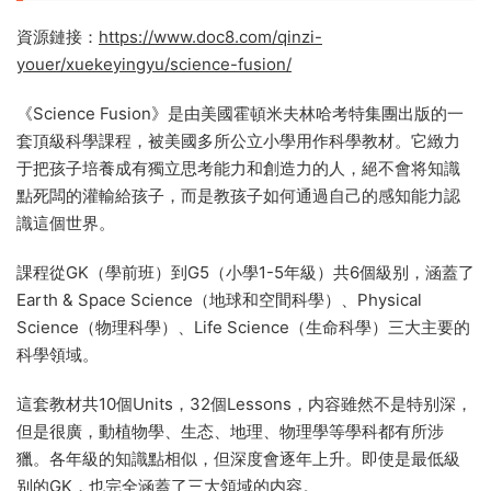
資源鏈接：
https://www.doc8.com/qinzi-
youer/xuekeyingyu/science-fusion/
《Science Fusion》是由美國霍頓米夫林哈考特集團出版的一
套頂級科學課程，被美國多所公立小學用作科學教材。它緻力
于把孩子培養成有獨立思考能力和創造力的人，絕不會将知識
點死闆的灌輸給孩子，而是教孩子如何通過自己的感知能力認
識這個世界。
課程從GK（學前班）到G5（小學1-5年級）共6個級别，涵蓋了
Earth & Space Science（地球和空間科學）、Physical
Science（物理科學）、Life Science（生命科學）三大主要的
科學領域。
這套教材共10個Units，32個Lessons，内容雖然不是特别深，
但是很廣，動植物學、生态、地理、物理學等學科都有所涉
獵。各年級的知識點相似，但深度會逐年上升。即使是最低級
别的GK，也完全涵蓋了三大領域的内容。