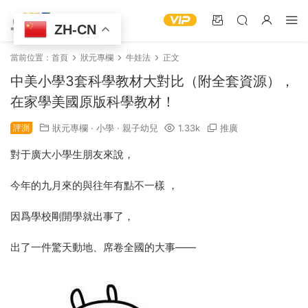
ZH-CN
當前位置：
首頁
狀元專欄
牛娃法
正文
中美小學3套科學教材大對比（附全套資源），
在家學美國原版科學教材！
評測
狀元專欄
·
小學
·
親子幼兒
1.33k
推廣
對于廣大小學生朋友來說，
今年的九月來的與往年有點不一樣 ，
因爲學校剛開學就出事了，
出了一件驚天動地、席卷全國的大事——