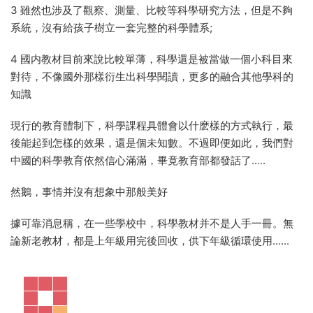
3 雖然也涉及了觀察、測量、比較等科學研究方法，但是不夠
系統，沒有給孩子樹立一套完整的科學體系;
4 國内教材目前來說比較單薄，科學還是被當做一個小科目來
對待，不像國外那樣衍生出科學閱讀，更多的融合其他學科的
知識
現行的教育體制下，科學課程具體會以什麽樣的方式執行，最
後能起到怎樣的效果，還是個未知數。不過即便如此，我們對
中國的科學教育依然信心滿滿，畢竟教育部都發話了.....
然鵝，事情并沒有想象中那般美好
據可靠消息稱，在一些學校中，科學教材并不是人手一冊。無
論新老教材，都是上年級用完後回收，供下年級循環使用......