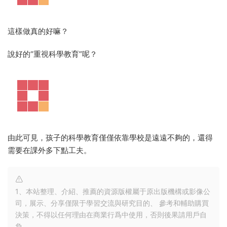
這樣做真的好嘛？
說好的“重視科學教育”呢？
由此可見，孩子的科學教育僅僅依靠學校是遠遠不夠的，還得
需要在課外多下點工夫。
1、本站整理、介紹、推薦的資源版權屬于原出版機構或影像公
司，展示、分享僅限于學習交流與研究目的、 參考和輔助購買
決策，不得以任何理由在商業行爲中使用，否則後果請用戶自
負。