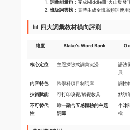
​詞彙能量币​
​：完成Middle冊“火山
​班級詞雲榜​
​：實時生成全班高頻詞使用
📊 ​
​四大詞彙教材橫向評測​
​維度​
​Blake's Word Bank​
​O
​核心定位​
主題探險式詞彙沉浸
語法
展
​内容特色​
跨學科項目制詞庫
詞性
​技術賦能​
可打印嗅覺/觸覺教具
點讀
​不可替代
​唯一融合五感體驗的主題
牛津
性​
詞庫​
檔