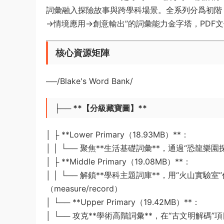
詞彙融入探險故事與跨學科場景。全系列分爲初階（Lo
→情境應用→創意輸出”的詞彙能力金字塔，PDF
​核心資源矩陣​
──/Blake's Word Bank/
├── **【分級藏寶圖】**
│ ├️ **Lower Primary（18.93MB）**：
│ │ └── 聚焦**生活基礎詞彙**，通過“恐龍樂園探險
│ ├️ **Middle Primary（19.08MB）**：
│ │ └── 解鎖**學科主題詞庫**，用“火山實驗室
（measure/record）
│ └── **Upper Primary（19.42MB）**：
│ └── 攻克**學術高階詞彙**，在“古文明解碼”項目中