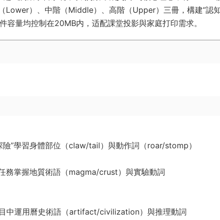
wer）、中階（Middle）、高階（Upper）三冊，構建“認
文件容量均控制在20MB内，适配課堂投影與家庭打印需求。
”學習身體部位（claw/tail）與動作詞（roar/stomp）
”任務掌握地質術語（magma/crust）與實驗動詞
運用曆史術語（artifact/civilization）與推理動詞