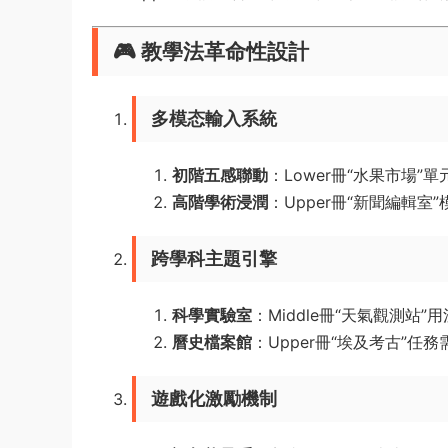
🎮 ​
​教學法革命性設計​
​多模态輸入系統​
​初階五感聯動​
​：Lower冊“水果市場
​高階學術浸潤​
​：Upper冊“新聞編輯
​跨學科主題引擎​
​科學實驗室​
​：Middle冊“天氣觀測站”
​曆史檔案館​
​：Upper冊“埃及考古”任
​遊戲化激勵機制​