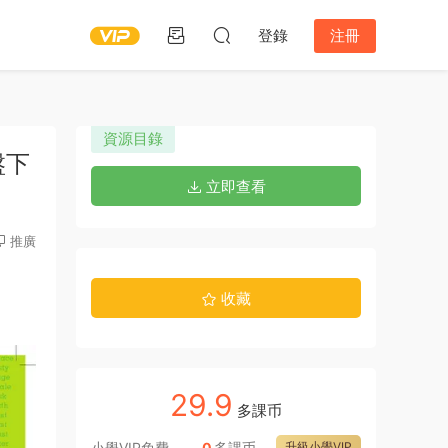
登錄
注冊
資源目錄
盤下
立即查看
推廣
收藏
29.9
多課币
小學VIP免費
0
多課币
升級小學VIP