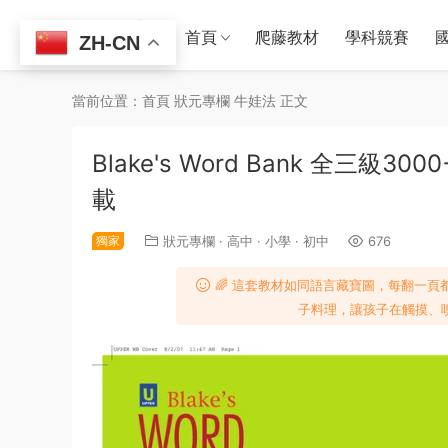
首頁
爬藤教材
學科競賽
ZH-CN
當前位置：
首頁
狀元專欄
牛娃法
正文
Blake's Word Bank 全三
載
獨家
狀元專欄
·
高中
·
小學
·
初中
676
🌈 這套教材如同語言藏寶圖，每翻一
子料理，讓孩子在觸摸、