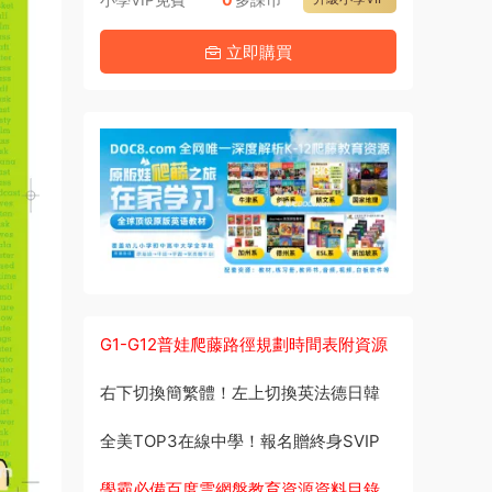
立即購買
G1-G12普娃爬藤路徑規劃時間表附資源
右下切換簡繁體！左上切換英法德日韓
全美TOP3在線中學！報名贈終身SVIP
學霸必備百度雲網盤教育資源資料目錄