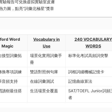
爆發”實驗報告可兌換虛拟實驗室皮膚
熱力圖，點亮“詞彙北極星”獎章
xford Word
​Vocabulary in
240 VOCABULAR
Magic​
Use​
WORDS
銜接型詞彙拓
場景化實用詞彙手
标準化考試高頻詞突擊
冊
轉換專項訓練
雙語對照例句庫
詞根詞綴機械記憶卡
筆音頻支持
在線詞彙測試
記憶曲線算法
閱讀樹最佳搭
生活場景全覆蓋
SAT/TOEFL Junior詞
者