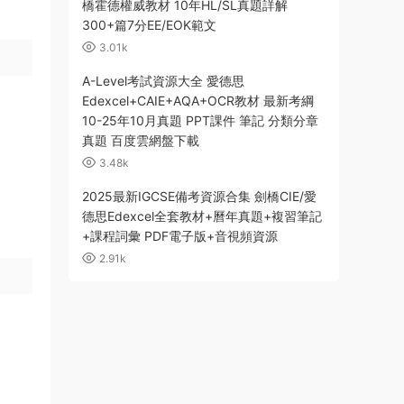
橋霍德權威教材 10年HL/SL真題詳解
300+篇7分EE/EOK範文
3.01k
A-Level考試資源大全 愛德思
Edexcel+CAIE+AQA+OCR教材 最新考綱
10-25年10月真題 PPT課件 筆記 分類分章
真題 百度雲網盤下載
3.48k
2025最新IGCSE備考資源合集 劍橋CIE/愛
德思Edexcel全套教材+曆年真題+複習筆記
+課程詞彙 PDF電子版+音視頻資源
2.91k