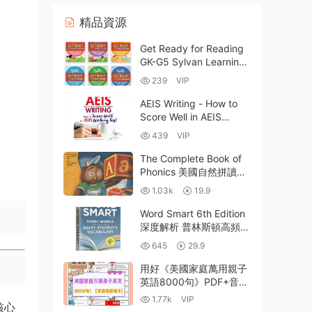
精品資源
Get Ready for Reading
GK-G5 Sylvan Learning
美國小學閱讀技巧練習冊
239
VIP
深度解析 PDF電子版 百
度雲網盤下載
AEIS Writing - How to
Score Well in AEIS
Writing Test 新加坡AEIS
439
VIP
考試初中英語寫作優秀範
文原版教材PDF電子版下
The Complete Book of
載
Phonics 美國自然拼讀詞
典級圖文教材 高清PDF
1.03k
19.9
百度網盤下載
Word Smart 6th Edition
深度解析 普林斯頓高頻詞
彙書 SAT/ACT/托福/雅
645
29.9
思/GRE詞彙提分神器 全
彩PDF 百度網盤下載
用好《美國家庭萬用親子
英語8000句》PDF+音視
頻+彩色牆卡，給孩子創
1.77k
VIP
核心
造一個英語母語環境！