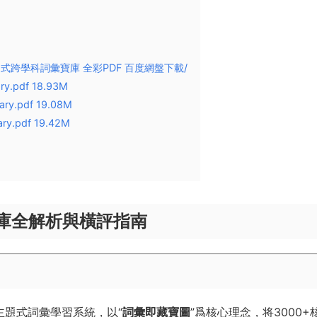
00+主題式跨學科詞彙寶庫 全彩PDF 百度網盤下載/
ry.pdf 18.93M
ary.pdf 19.08M
ary.pdf 19.42M
 詞彙寶庫全解析與橫評指南​
主題式詞彙學習系統，以“​
​詞彙即藏寶圖​
​”爲核心理念，将3000+