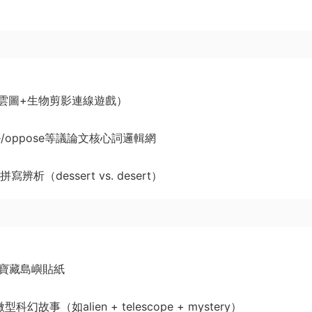
”詞雲圖+生物剪影連線遊戲）
ade/oppose等議論文核心詞邏輯網
析（dessert vs. desert）
一個寶藏島嶼貼紙
故事（如alien + telescope + mystery）