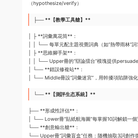
（hypothesize/verify）
├── **【教學工具艙】**
│ ├️ **詞彙萬花筒**：
│ │ └── 每單元配主題視覺詞典（如“熱帶雨林
│ ├️ **思維腳手架**：
│ │ └── Upper冊的“辯論擂台”模塊提供persu
│ └── **錯誤修複站**：
│ └── Middle冊設“詞彙迷宮”，用幹擾項陷阱強化拼寫辨
└── **【測評生态系統】**
├── **形成性評估**：
│ └── Lower冊“貼紙航海圖”每掌握10詞解鎖
└── **創意輸出艙**：
└── Upper冊“詞彙盲盒”任務：随機抽取3詞創作微型科幻