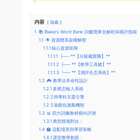
内容
隐藏
1
📚 ​​Blake's Word Bank 詞彙寶庫全解析與橫評指南​​
1.1
🌟 ​​資源體系架構解密​​
1.1.1
​​核心資源矩陣​​
1.1.1.1
├── **【分級藏寶圖】**
1.1.1.2
├── **【教學工具艙】**
1.1.1.3
└── **【測評生态系統】**
1.2
🎮 ​​教學法革命性設計​​
1.2.1
​​多模态輸入系統​​
1.2.2
​​跨學科主題引擎​​
1.2.3
​​遊戲化激勵機制​​
1.3
📊 ​​四大詞彙教材橫向評測​​
1.3.1
​​典型模塊對比​​：
1.4
🏫 ​​适配場景與學習策略​​
1.4.1
​​課堂教學創新​​：