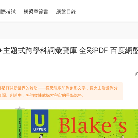
國際考試
橋梁章節書
網盤目錄
級3000+主題式跨學科詞彙寶庫 全彩PDF 百度網
頁都是打開新世界的鑰匙——從恐龍爪印到象形文字，從火山岩漿到分
嗅聞、創造中，将詞彙煉成探索宇宙的星際燃料。