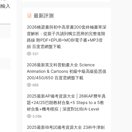
知輸入
最新評測
2026橋梁書與初中高章書200套終極書單深
度解析：從親子共讀到獨立思辨的完整進階
路線 附PDF+EPUB+MOBI電子書+MP3音
頻 百度雲網盤下載
531
2026最新英文科普動畫大全 Science
Animation & Cartoons 初級中級高級藍思值
200/450/650 百度雲網盤下載
695
2025最新AP備考資源大全 | 26科AP曆年真
題+24/25巴朗教材合集+5 Steps to a 5教
材合集+機考模拟｜深度對比IB/A-Level
5.06k
2025最新IB考試備考資源大全 23科牛津劍