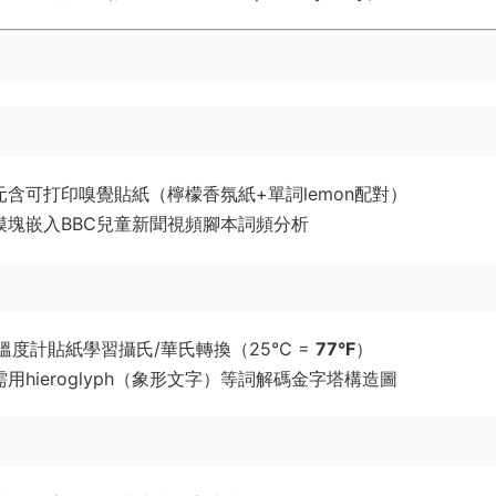
”單元含可打印嗅覺貼紙（檸檬香氛紙+單詞lemon配對）
室”模塊嵌入BBC兒童新聞視頻腳本詞頻分析
用溫度計貼紙學習攝氏/華氏轉換（25°C = ​
​77°F​
​）
務需用hieroglyph（象形文字）等詞解碼金字塔構造圖