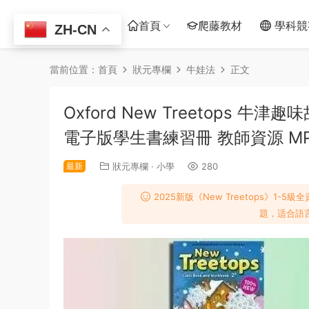
首頁
爬藤教材
學科競
ZH-CN
當前位置：
首頁
狀元專欄
牛娃法
正文
Oxford New Treetops
電子版學生書練習冊 教師資源 M
最新
狀元專欄
·
小學
280
2025新版《New Treetops》1
題，适合語