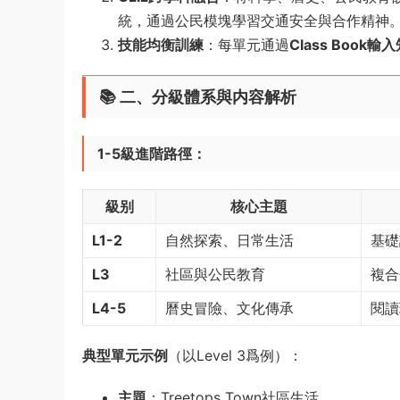
統，通過公民模塊學習交通安全與合作精神
技能均衡訓練
：每單元通過
Class Book輸
📚 二、分級體系與内容解析
1-5級進階路徑
：
級别
核心主題
L1-2
自然探索、日常生活
基礎
L3
社區與公民教育
複合
L4-5
曆史冒險、文化傳承
閱讀
典型單元示例
（以Level 3爲例）：
主題
：Treetops Town社區生活