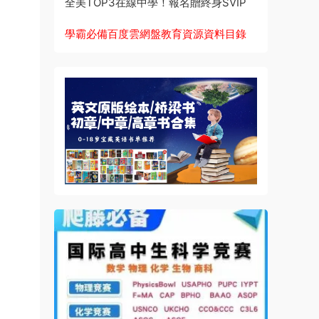
全美TOP3在線中學！報名贈終身SVIP
學霸必備百度雲網盤教育資源資料目錄