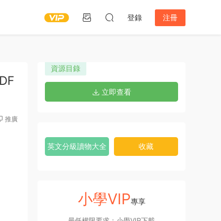
登錄
注冊
資源目錄
DF
立即查看
推廣
英文分級讀物大全
收藏
小學VIP
專享
最低權限要求：小學VIP下載