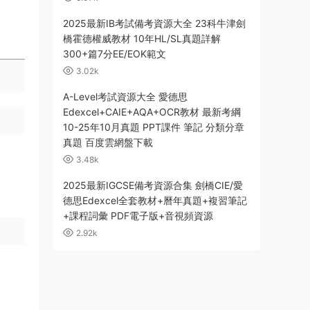
2025最新IB考試備考資源大全 23科牛津劍
橋霍德權威教材 10年HL/SL真題詳解
300+篇7分EE/EOK範文
3.02k
A-Level考試資源大全 愛德思
Edexcel+CAIE+AQA+OCR教材 最新考綱
10-25年10月真題 PPT課件 筆記 分類分章
真題 百度雲網盤下載
3.48k
2025最新IGCSE備考資源合集 劍橋CIE/愛
德思Edexcel全套教材+曆年真題+複習筆記
+課程詞彙 PDF電子版+音視頻資源
2.92k