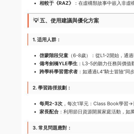
相較于《RAZ》
：在虛構類故事中嵌入非虛
💡 五、使用建議與優化方案
1. 适用人群
：
啓蒙階段兒童
（6-8歲）：從L1-2開始，
備考劍橋YLE學生
：L3-5的聽力任務與價
跨學科學習需求者
：如通過L4“騎士冒險”
2. 學習路徑規劃
：
每周2-3次
，每次1單元：Class Book學
家長配合
：利用節日資源開展家庭活動，如
3. 常見問題應對
：