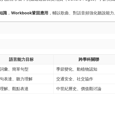
。
入知識
，
Workbook鞏固應用
，輔以歌曲、對話音頻強化聽說能力
語言能力目标
跨學科關聯
詞彙、簡單句型
季節變化、動植物認知
句表達、聽力理解
交通安全、社交協作
理解、觀點表達
中世紀曆史、價值觀讨論