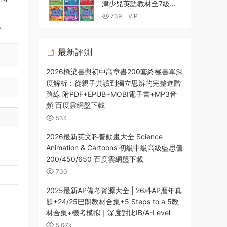
津少兒英語教材全7級
PDF電子版學生書+教師
739
VIP
書+活動手冊+配套音視頻
。
網盤資源下載
最新評測
2026橋梁書與初中高章書200套終極書單深
度解析：從親子共讀到獨立思辨的完整進階
路線 附PDF+EPUB+MOBI電子書+MP3音
頻 百度雲網盤下載
534
2026最新英文科普動畫大全 Science
Animation & Cartoons 初級中級高級藍思值
200/450/650 百度雲網盤下載
700
2025最新AP備考資源大全 | 26科AP曆年真
題+24/25巴朗教材合集+5 Steps to a 5教
材合集+機考模拟｜深度對比IB/A-Level
5.07k