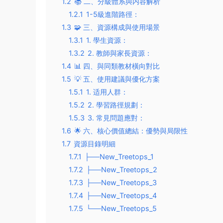
1.2
📚 二、分級體系與内容解析
1.2.1
1-5級進階路徑：
1.3
🧩 三、資源構成與使用場景
1.3.1
1. 學生資源：
1.3.2
2. 教師與家長資源：
1.4
📊 四、與同類教材橫向對比
1.5
💡 五、使用建議與優化方案
1.5.1
1. 适用人群：
1.5.2
2. 學習路徑規劃：
1.5.3
3. 常見問題應對：
1.6
🌟 六、核心價值總結：優勢與局限性
1.7
資源目錄明細
1.7.1
├──New_Treetops_1
1.7.2
├──New_Treetops_2
1.7.3
├──New_Treetops_3
1.7.4
├──New_Treetops_4
1.7.5
└──New_Treetops_5