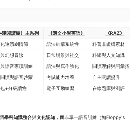
牛津閱讀樹》主系列
《朗文小學英語》
《RAZ》
活化連續劇情節
語法結構系統性
科普非虛構素材
庭與幻想冒險
日常場景與社交
科學與人文知識
讀與語音專項訓練
語法與寫作強化
閱讀理解與詞彙拓
庭閱讀與語音啓蒙
考試能力培養
自主閱讀提升
包+分級讀物
電子互動練習
在線題庫與測評
強調
學科知識整合
與
文化認知
，而非單一語音訓練（如Floppy's