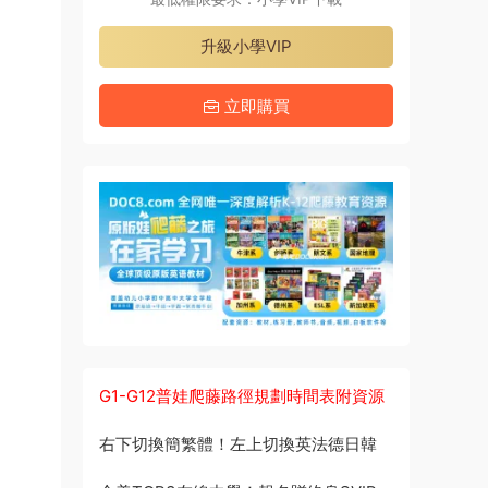
升級小學VIP
立即購買
G1-G12普娃爬藤路徑規劃時間表附資源
右下切換簡繁體！左上切換英法德日韓