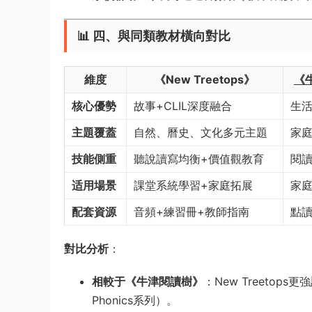
📊 四、與同類教材橫向對比
維度
《New Treetops》
《
核心優勢
故事+CLIL深度融合
生
主題覆蓋
自然、曆史、文化多元主題
家
技能側重
聽說讀寫均衡+價值觀教育
閱
适用場景
課堂系統學習+家庭拓展
家
配套資源
音頻+練習冊+教師指南
點讀
對比分析
：
相較于《牛津閱讀樹》
：New Treetops更
Phonics系列）。