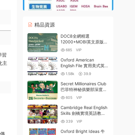
精品資源
DOC8全網精選
12000+MOBI英文原版電
子書庫（作者名以字母N
685
VIP
開始 從N. D. Wilson到
學習
Nury Vittachi） 百度雲網
Oxford American
化主
盤下載
English File 實用美式英語
美語衣食住行工具書 成人
1.58k
39.9
美語教程 Starter-G5級
PDF 學生用書 MP3音頻
Secret Millionaires Club
MP4視頻 百度雲網盤下載
巴菲特神秘俱樂部深度解
析：财商啓蒙動畫
605
VIP
MP4+配套漫畫+課後指南
PDF電子版下載
Cambridge Real English
Skills 劍橋實境英語教材
英文版 PDF電子版學生書
339
VIP
+答案+教師筆記 MP3音
頻 百度網盤下載
Oxford Bright Ideas 牛
國傳