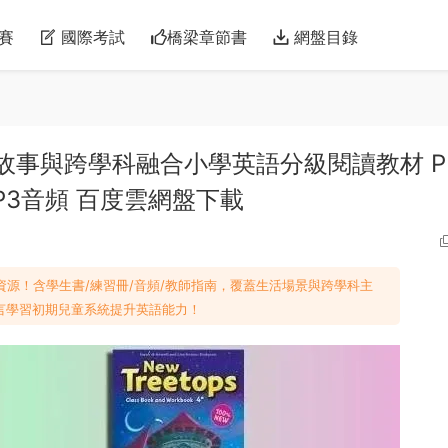
賽
國際考試
橋梁章節書
網盤目錄
 牛津趣味故事與跨學科融合小學英語分級閱讀教材 P
P3音頻 百度雲網盤下載
-5級全資源！含學生書/練習冊/音頻/教師指南，覆蓋生活場景與跨學科主
言學習初期兒童系統提升英語能力！