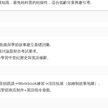
構知識，避免純科普的枯燥性，适合低齡兒童興趣引導。
通過歌曲與季節故事建立基礎詞彙。
值觀讨論題契合考試要求。
同步學習中世紀曆史與英語修辭。
習→音頻跟讀→Workbook練習→項目拓展（如繪制故事地圖）。
萬聖節南瓜制作+英語指令遊戲。