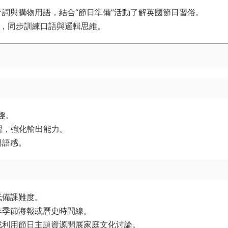
詞與購物用語，結合“節日準備”活動了解英國節日習俗。
務，同步訓練口語與邏輯思維。
趣。
習，強化輸出能力。
與語感。
低備課難度。
作季節海報或曆史時間線。
或利用節日主題資源開展家庭文化讨論。