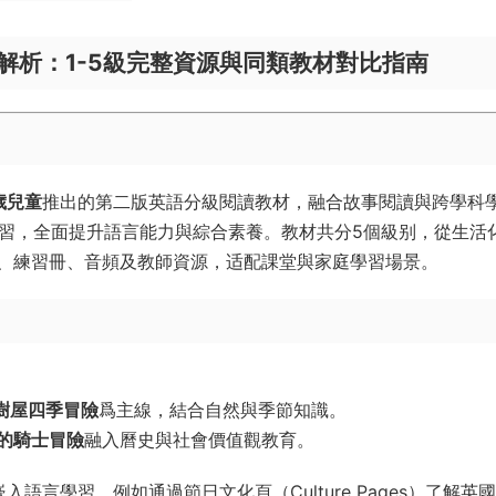
s》全解析：1-5級完整資源與同類教材對比指南
2歲兒童
推出的第二版英語分級閱讀教材，融合故事閱讀與跨學科
練習，全面提升語言能力與綜合素養。教材共分5個級别，從生活
、練習冊、音頻及教師資源，适配課堂與家庭學習場景。
y的樹屋四季冒險
爲主線，結合自然與季節知識。
el的騎士冒險
融入曆史與社會價值觀教育。
語言學習，例如通過節日文化頁（Culture Pages）了解英