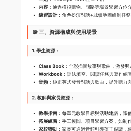
内容
：通過模拟購物、問路等場景學習方位介
練習設計
：角色扮演對話+城鎮地圖繪制任
🧩 三、資源構成與使用場景
1. 學生資源
：
Class Book
：全彩插圖故事與歌曲，激發興
Workbook
：語法填空、閱讀任務與寫作練
音頻
：純正英式發音對話與歌曲，提升聽力
2. 教師與家長資源
：
教學指南
：每單元教學目标與活動建議，降
拓展練習
：手工模闆、項目學習方案，如制
家校聯動
：家長可通過音頻引導孩子跟讀，