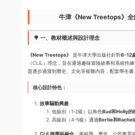
牛津《New Treetop
🌳 一、教材概述與設計理念
《New Treetops》
是牛津大學出版社針對
6-1
（CLIL）理念，旨在通過趣味冒險故事和系統性
題逐步過渡到曆史、文化等複雜内容，配套學生書
核心設計特色
：
故事驅動興趣
：
低級别（1-2級）以角色
Bud和Holl
高級别（4-5級）通過
Bertie和Rach
CLIL跨學科融合
：将科學、曆史、公民教育嵌入