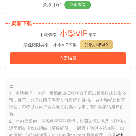
資源目錄1
立即查看
資源下載
小學VIP
下載價格
專享
最低權限要求：小學VIP下載
升級小學VIP
立即購買
1、本站整理、介紹、推薦的資源版權屬于原出版機構或影像公
司，展示、分享僅限于學習交流與研究目的、 參考和輔助購買
決策，不得以任何理由在商業行爲中使用，否則後果請用戶自
負。
2、本站僅提供一個觀摩學習的環境，相關資源信息及内容均來
源于網友投稿或網絡（百度網盤），版權争議與本站無關。如
有侵權，請郵件聯系3360166@qq.com 删除處理。詳見
權利