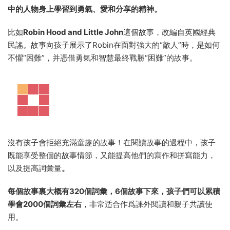
中的人物身上學習到勇氣、愛和分享的精神。
比如
Robin Hood and Little John
這個故事，改編自英國經典
民謠。故事向孩子展示了Robin在面對強大的“敵人”時，是如何
不懼“困難”，并憑借勇氣和智慧最終戰勝“困難”的故事。
沒有孩子會拒絕充滿童趣的故事！在閱讀故事的過程中，孩子
既能享受整個的故事情節，又能提高他們的寫作和拼寫能力，
以及提高詞彙量
。
每個故事裏大概有320個詞彙，6個故事下來，孩子們可以累積
學會2000個詞彙左右
，非常适合作爲課外閱讀和親子共讀使
用。