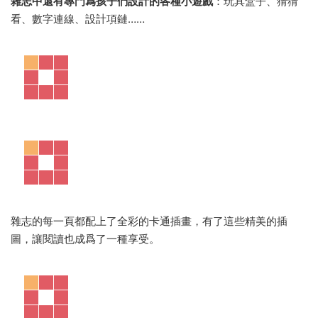
雜志中還有專門爲孩子們設計的各種小遊戲
：玩具盒子、猜猜
看、數字連線、設計項鏈……
雜志的每一頁都配上了全彩的卡通插畫，有了這些精美的插
圖，讓閱讀也成爲了一種享受。