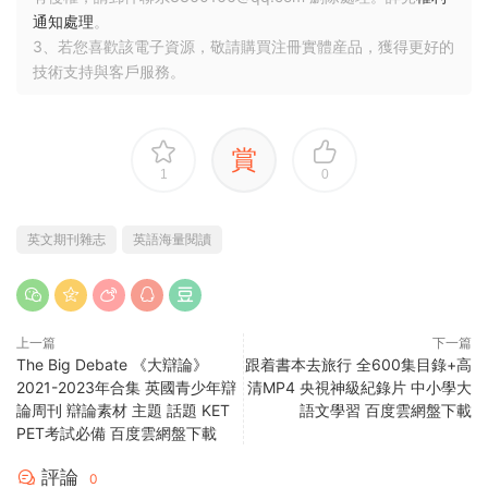
通知處理
。
3、若您喜歡該電子資源，敬請購買注冊實體産品，獲得更好的
技術支持與客戶服務。
賞
1
0
英文期刊雜志
英語海量閱讀
上一篇
下一篇
The Big Debate 《大辯論》
跟着書本去旅行 全600集目錄+高
2021-2023年合集 英國青少年辯
清MP4 央視神級紀錄片 中小學大
論周刊 辯論素材 主題 話題 KET
語文學習 百度雲網盤下載
PET考試必備 百度雲網盤下載
評論
0