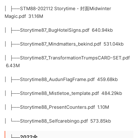
| ├──STM88-202112 Storytime - 封面Midwinter
Magic.pdf 31.16M
| ├──Storytime87_BugHotelSigns.pdf 640.94kb
| ├──Storytime87_Mindmatters_bekind.pdf 531.04kb
| ├──Storytime87_TransformationTrumpsCARD-SET.pdf
6.43M
| ├──Storytime88_AudunFlagFrame.pdf 459.68kb
| ├──Storytime88_Mistletoe_template.pdf 484.29kb
| ├──Storytime88_PresentCounters.pdf 1.10M
| └──Storytime88_Selfcarebingo.pdf 573.85kb
├──2022全