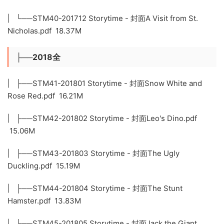
| └──STM40-201712 Storytime - 封面A Visit from St.
Nicholas.pdf 18.37M
├──2018全
| ├──STM41-201801 Storytime - 封面Snow White and
Rose Red.pdf 16.21M
| ├──STM42-201802 Storytime - 封面Leo's Dino.pdf
15.06M
| ├──STM43-201803 Storytime - 封面The Ugly
Duckling.pdf 15.19M
| ├──STM44-201804 Storytime - 封面The Stunt
Hamster.pdf 13.83M
| ├──STM45-201805 Storytime - 封面Jack the Giant