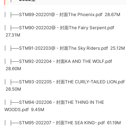
| ├──STM89-202201@ - 封面The Phoenix.pdf 28.67M
| ├──STM90-202202@ - 封面The Fairy Serpent.pdf
27.31M
| ├──STM91-202203@ - 封面The Sky Riders.pdf 25.12M
| ├──STM92-202204 - 封面KA AND THE WOLF.pdf
28.60M
| ├──STM93-202205 - 封面THE CURLY-TAILED LION.pdf
28.50M
| ├──STM94-202206 - 封面THE THING IN THE
WOODS.pdf 9.45M
| ├──STM95-202207 - 封面THE SEA KING-.pdf 61.19M