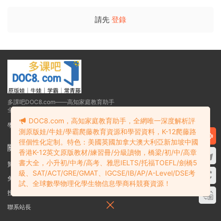
請先
登錄
多課吧DOC8.com——高知家庭教育助手
全網唯一深度解析K12爬藤教育資源和學習資料
DOC8.com，高知家庭教育助手，全網唯一深度解析評
學霸必備：在線網盤教育資源學習資料目錄索引
測原版娃/牛娃/學霸爬藤教育資源和學習資料，K-12爬藤路
徑個性化定制。特色：美國英國加拿大澳大利亞新加坡中國
關于
香港K-12英文原版教材/練習冊/分級讀物，橋梁/初/中/高章
書大全，小升初/中考/高考、雅思IELTS/托福TOEFL/劍橋5
贊助細則
級、SAT/ACT/GRE/GMAT、IGCSE/IB/AP/A-Level/DSE考
免責聲明
試、全球數學物理化學生物信息學商科競賽資源！
投稿須知
聯系站長