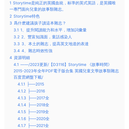
1
Storytime是純正的英國血統，标準的英式英語，是英國唯
一專門面向兒童的故事類雜志。
2
Storytime特色
3
爲什麽建議孩子讀這本雜志？
3.1
1、提升閱讀能力和水平，增加詞彙量
3.2
2、豐富知識面，童話感染人
3.3
3、本土的雜志，提高英文地道的表達
3.4
4、雜志時效性強
4
資源明細
4.1
——/2023更新/【D3116】Storytime 《故事時間》
2015-2023年全年PDF電子版合集 英國兒童文學故事類雜志
百度雲網盤下載/
4.1.1
├──2015
4.1.2
├──2016
4.1.3
├──2017全
4.1.4
├──2018全
4.1.5
├──2019全
4.1.6
├──2020全
4.1.7
├──2021全