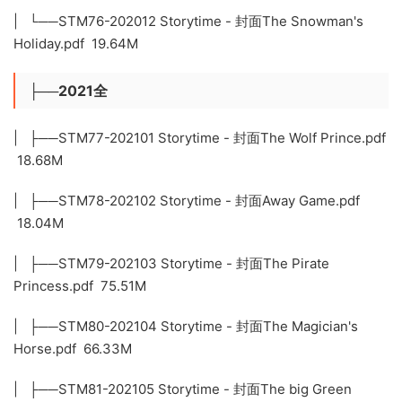
| └──STM76-202012 Storytime - 封面The Snowman's
Holiday.pdf 19.64M
├──2021全
| ├──STM77-202101 Storytime - 封面The Wolf Prince.pdf
18.68M
| ├──STM78-202102 Storytime - 封面Away Game.pdf
18.04M
| ├──STM79-202103 Storytime - 封面The Pirate
Princess.pdf 75.51M
| ├──STM80-202104 Storytime - 封面The Magician's
Horse.pdf 66.33M
| ├──STM81-202105 Storytime - 封面The big Green