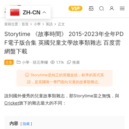
ZH-CN
當前位置：
首頁
小學
英語
正文
Storytime 《故事時間》 2015-2023年全年PD
F電子版合集 英國兒童文學故事類雜志 百度雲
網盤下載
全集
小學
·
狀元專欄
1.11k
推廣
Storytime是純正的英國血統，标準的英式英
語，是英國唯一專門面向兒童的故事類雜志。
說到國外優秀的兒童故事類雜志，那Storytime當之無愧，與
Cricket
旗下的雜志最大的不同：
内容
隐藏