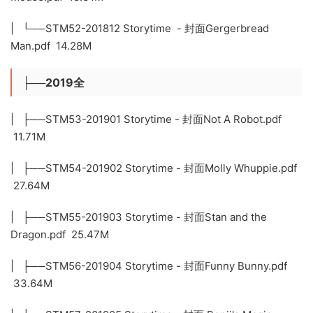
| └──STM52-201812 Storytime - 封面Gergerbread
Man.pdf 14.28M
├──2019全
| ├──STM53-201901 Storytime - 封面Not A Robot.pdf
11.71M
| ├──STM54-201902 Storytime - 封面Molly Whuppie.pdf
27.64M
| ├──STM55-201903 Storytime - 封面Stan and the
Dragon.pdf 25.47M
| ├──STM56-201904 Storytime - 封面Funny Bunny.pdf
33.64M