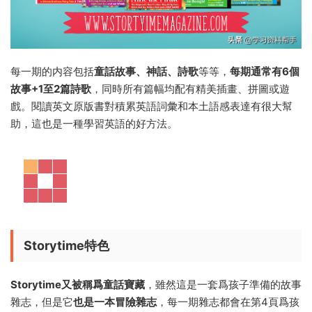
每一期的内容包括
童話故事、神話、詩歌
等等，
每期通常有6個
故事+1至2篇詩歌
，同時所有篇幅均配有精美插畫、拼圖或遊
戲。閱讀英文原版書對積累英語詞彙和本土語感表達有很大幫
助，這也是一種學習英語的好方法。
Storytime特色
Storytime又被稱爲童話寶藏
，雖然這是一套爲孩子準備的故事
雜志，但是它
也是一本冒險雜志
，每一期雜志都會在第4頁爲孩