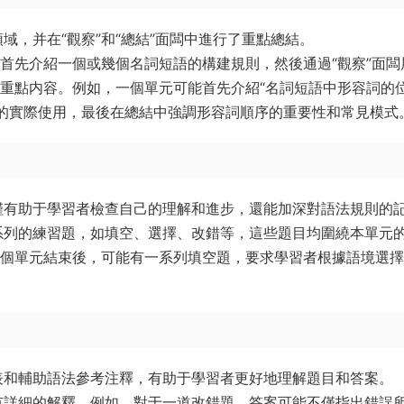
域，并在“觀察”和“總結”面闆中進行了重點總結。
能首先介紹一個或幾個名詞短語的構建規則，然後通過“觀察”面闆
的重點内容。例如，一個單元可能首先介紹“名詞短語中形容詞的
的實際使用，最後在總結中強調形容詞順序的重要性和常見模式
僅有助于學習者檢查自己的理解和進步，還能加深對語法規則的
系列的練習題，如填空、選擇、改錯等，這些題目均圍繞本單元
一個單元結束後，可能有一系列填空題，要求學習者根據語境選
表和輔助語法參考注釋，有助于學習者更好地理解題目和答案。
有詳細的解釋。例如，對于一道改錯題，答案可能不僅指出錯誤