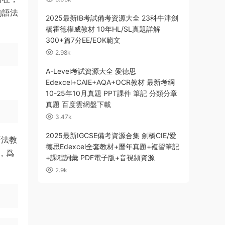
的語法
2025最新IB考試備考資源大全 23科牛津劍
橋霍德權威教材 10年HL/SL真題詳解
300+篇7分EE/EOK範文
2.98k
A-Level考試資源大全 愛德思
Edexcel+CAIE+AQA+OCR教材 最新考綱
10-25年10月真題 PPT課件 筆記 分類分章
真題 百度雲網盤下載
3.47k
2025最新IGCSE備考資源合集 劍橋CIE/愛
語語法教
德思Edexcel全套教材+曆年真題+複習筆記
，爲
+課程詞彙 PDF電子版+音視頻資源
2.9k