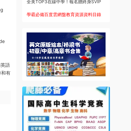
全美TOP3在線中學！報名贈終身SVIP
ng
學霸必備百度雲網盤教育資源資料目錄
ide
的英語
持和有