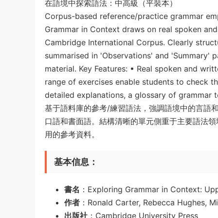
在語境中探索語法：中高級（平裝本）
Corpus-based reference/practice grammar emp
Grammar in Context draws on real spoken and w
Cambridge International Corpus. Clearly struc
summarised in 'Observations' and 'Summary' pan
material. Key Features: • Real spoken and writ
range of exercises enable students to check t
detailed explanations, a glossary of grammar
基于語料庫的參考/練習語法，強調語境中的言語
口語和書面語。結構清晰的單元側重于主要語法領域
用的參考資料。
基本信息
：
書名
：Exploring Grammar in Context: Up
作者
：Ronald Carter, Rebecca Hughes, M
出版社
：Cambridge University Press