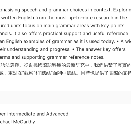
hasising speech and grammar choices in context. Explori
ritten English from the most up-to-date research in the
tured units focus on main grammar areas with key points
els. It also offers practical support and useful reference
ten English examples of grammar as it is used today. • A w
heir understanding and progress. • The answer key offers
 terms and supporting grammar reference notes.
和語法選擇。從劍橋國際語料庫的最新研究中，我們借鑒了真實
，重點在“觀察”和“總結”面闆中總結。同時也提供了實際的支
per-intermediate and Advanced
ichael McCarthy