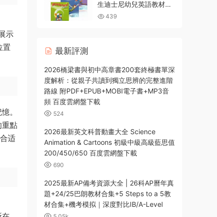
生迪士尼幼兒英語教材全
三級PDF電子版學生書教
439
師書活動書閃卡 MP3音頻
互動軟件 百度網盤下載
展示
位置
最新評測
。
2026橋梁書與初中高章書200套終極書單深
度解析：從親子共讀到獨立思辨的完整進階
路線 附PDF+EPUB+MOBI電子書+MP3音
頻 百度雲網盤下載
記憶。
524
的重點
2026最新英文科普動畫大全 Science
擇合适
Animation & Cartoons 初級中級高級藍思值
200/450/650 百度雲網盤下載
690
2025最新AP備考資源大全 | 26科AP曆年真
題+24/25巴朗教材合集+5 Steps to a 5教
材合集+機考模拟｜深度對比IB/A-Level
所在，
5.05k