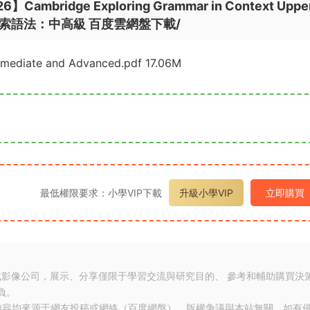
mbridge Exploring Grammar in Context Uppe
在語境中探索語法：中高級 百度雲網盤下載/
rmediate and Advanced.pdf 17.06M
最低權限要求：小學VIP下載
升級小學VIP
立即購買
或影像公司，展示、分享僅限于學習交流與研究目的、 參考和輔助購買決
負。
内容均來源于網友投稿或網絡（百度網盤），版權争議與本站無關。如有