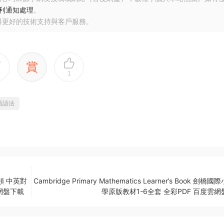
利通知處理
。
得更好的技術支持與客戶服務。
賞
1
語語法
音頻 中英對
Cambridge Primary Mathematics Learner’s Book 劍橋
網盤下載
學原版教材1-6全套 全彩PDF 百度雲