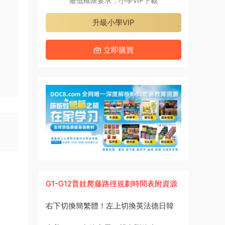
最低權限要求：小學VIP下載
升級小學VIP
立即購買
G1-G12普娃爬藤路徑規劃時間表附資源
右下切換簡繁體！左上切換英法德日韓