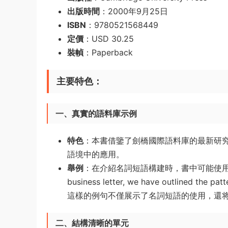
出版時間
：2000年9月25日
ISBN
：9780521568449
定價
：USD 30.25
裝幀
：Paperback
主要特色
：
一、真實的語料庫示例
特色
：本書借鑒了劍橋國際語料庫的最新研
語境中的應用。
舉例
：在介紹名詞短語構建時，書中可能使用來自
business letter, we have outlined the pa
這樣的例句不僅展示了名詞短語的使用，還
二、結構清晰的單元