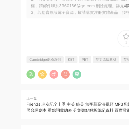
權，請郵件聯系3360166@qq.com 删除處理。詳見
權
3、若您喜歡該電子資源，敬請購買注冊實體産品，獲
1
Cambridge劍橋系列
KET
PET
英文原版教材
英
上一篇
Friends 老友記全十季 中英 純英 無字幕高清視頻 MP3
照台詞劇本 重點詞彙總表 分集難點解析筆記資料 百度雲