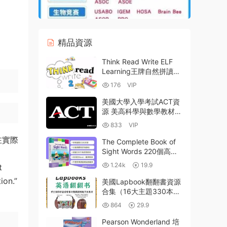
精品資源
Think Read Write ELF
Learning王牌自然拼讀視
頻動畫課程 全套600集
176
VIP
MP4資源 百度雲網盤下載
美國大學入學考試ACT資
源 美高科學與數學教材
+資料+1996-2023真題
833
VIP
PDF+DOCX+PPT 百度網
在實際
盤
The Complete Book of
Sight Words 220個高頻
詞練習冊 高清PDF 百度
1.24k
19.9
t
網盤下載
ion.”
美國Lapbook翻翻書資源
合集（16大主題330本）
手工制作幼兒英語啓蒙折
864
29.9
疊書 DIY英語教具模版素
材PDF電子版下載
Pearson Wonderland 培