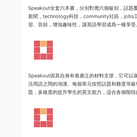
Speakout全套六本書，分别對應六個級别，話題覆蓋int
新聞，technology科技，community社區，jo
習、音頻，增強趣味性，讓英語學習成爲一種享受
Speakout因其自身有着廣泛的材料支撐，它
活用語之間的鴻溝。每個單元按照話題和難度等級
題，多維度的提升學生的英文能力，适合各個階段