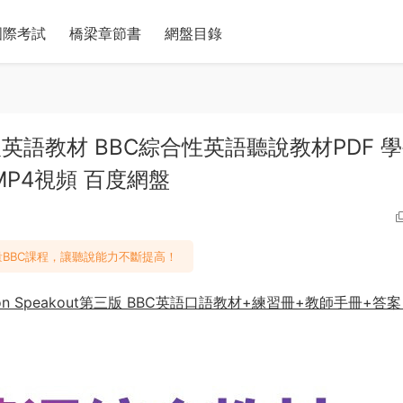
國際考試
橋梁章節書
網盤目錄
高中成人英語教材 BBC綜合性英語聽說教材PDF 
MP4視頻 百度網盤
BBC課程，讓聽說能力不斷提高！
son Speakout第三版 BBC英語口語教材+練習冊+教師手冊+答案 