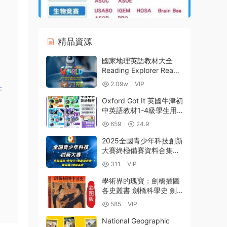
精品資源
國家地理英語教材大全
Reading Explorer Reach
Higher Time Zones
2.09w
VIP
World English Great
F
Writing Keynote 百度網
Oxford Got It 英國牛津初
盤下載
中英語教材1-4級學生用
書+練習冊+全套測試+音
659
24.9
頻 PDF+MP3 百度雲網盤
下載
2025全國青少年科技創新
大賽終極備賽資料合集
PDF電子版申報書+參賽
311
VIP
寶典+論文寫作指導+曆屆
作品集百度網盤下載
學術界的瑰寶：劍橋插圖
各史叢書 劍橋科學史 劍
橋世界近代史 劍橋中國史
585
VIP
劍橋拉丁美洲史 55本中
文PDF 百度網盤
National Geographic