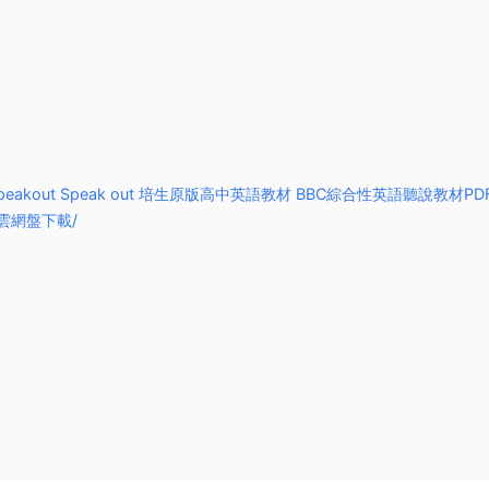
peakout Speak out 培生原版高中英語教材 BBC綜合性英語聽說教材PD
度雲網盤下載/