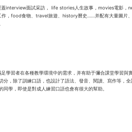
erview面試采訪， life stories人生故事，movies電影，n
bs工作，food食物、travel旅遊、history曆史……并配有大量圖片
。
可以滿足學習者在各種教學環境中的需求，并有助于彌合課堂學習與
切分，除了訓練口語，也設計了語法、發音、閱讀、寫作等，全
的同學，即使是對成人練習口語也會有很大的幫助。