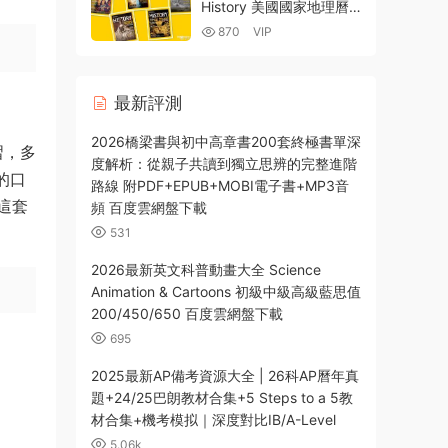
History 美國國家地理曆
史雜志2023年全年1-12月
870
VIP
PDF電子版合集 百度雲網
盤下載
最新評測
2026橋梁書與初中高章書200套終極書單深
習，多
度解析：從親子共讀到獨立思辨的完整進階
的口
路線 附PDF+EPUB+MOBI電子書+MP3音
這套
頻 百度雲網盤下載
531
2026最新英文科普動畫大全 Science
Animation & Cartoons 初級中級高級藍思值
200/450/650 百度雲網盤下載
695
2025最新AP備考資源大全 | 26科AP曆年真
題+24/25巴朗教材合集+5 Steps to a 5教
材合集+機考模拟｜深度對比IB/A-Level
5.06k