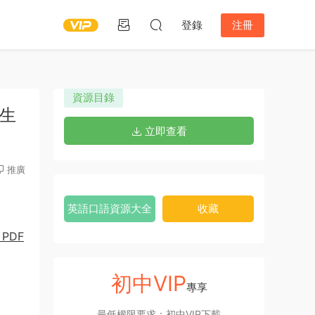
登錄
注冊
資源目錄
學生
立即查看
推廣
英語口語資源大全
收藏
PDF
初中VIP
專享
最低權限要求：初中VIP下載