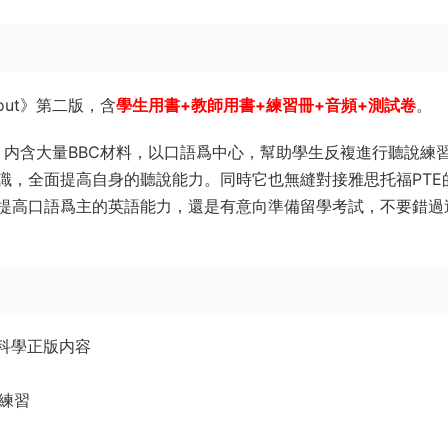
out》第二版，含
學生用書+教師用書+練習冊+音頻+測試卷
。
材，内含大量BBC材料，以口語爲中心，幫助學生反複進行聽說練
識，全面提高自身的聽說能力。同時它也無縫對接雅思托福PTE
提高口語爲主的英語能力，還是有意向準備留學考試，不要錯過
科學正版内容
練習