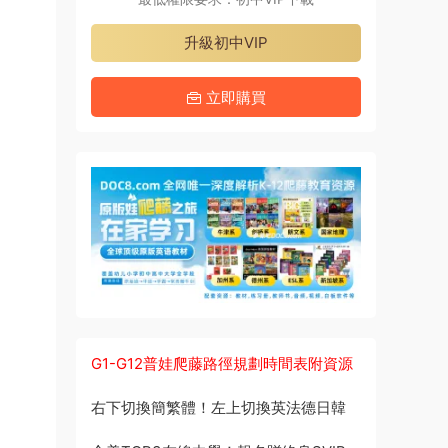
升級初中VIP
立即購買
G1-G12普娃爬藤路徑規劃時間表附資源
右下切換簡繁體！左上切換英法德日韓