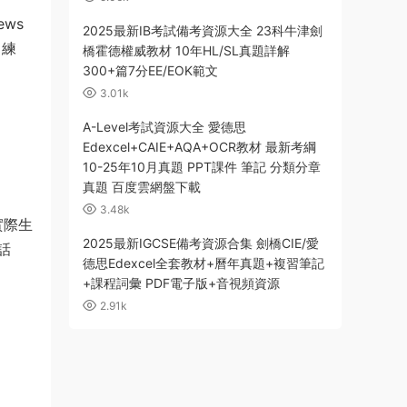
ews
2025最新IB考試備考資源大全 23科牛津劍
、練
橋霍德權威教材 10年HL/SL真題詳解
300+篇7分EE/EOK範文
3.01k
A-Level考試資源大全 愛德思
Edexcel+CAIE+AQA+OCR教材 最新考綱
10-25年10月真題 PPT課件 筆記 分類分章
真題 百度雲網盤下載
3.48k
實際生
2025最新IGCSE備考資源合集 劍橋CIE/愛
話
德思Edexcel全套教材+曆年真題+複習筆記
+課程詞彙 PDF電子版+音視頻資源
2.91k