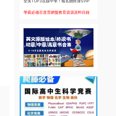
全美TOP3在線中學！報名贈終身SVIP
學霸必備百度雲網盤教育資源資料目錄