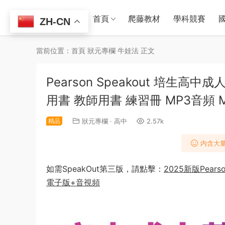
首頁
爬藤教材
學科競賽
ZH-CN
當前位置：
首頁
狀元專欄
牛娃法
正文
Pearson Speakout 培生
用書 教師用書 練習冊 MP3音頻 
精品
狀元專欄
·
高中
2.57k
内含大量
​如需SpeakOut第三版，請點擊：
2025新版Pear
電子版+音視頻