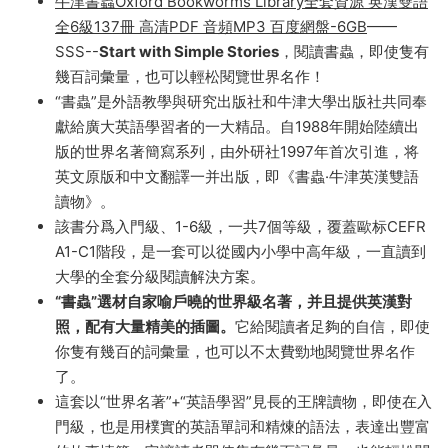
牛津書蟲Oxford Bookworms Library
牛津書蟲Oxford Bookworms Library全套資源 英漢雙語
全6級137冊 高清PDF 音頻MP3 百度網盤-6GB
——
SSS--
Start with Simple Stories
，閱讀書蟲，即使隻有
幾百詞彙量，也可以輕松閱覽世界名作！
“書蟲”是外語教學與研究出版社和牛津大學出版社共同奉
獻給廣大英語學習者的一大精品。自1988年開始陸續出
版的世界名著簡寫系列，由外研社1997年首次引進，将
英文原版和中文翻譯一并出版，即《書蟲·牛津英漢雙語
讀物》。
該書分爲入門級、1-6級，一共7個等級，覆蓋歐标CEFR
A1-C1階段，是一套可以從國内小學中高年級，一直讀到
大學的全套分級閱讀解決方案。
“書蟲”選材自家喻戶曉的世界級名著，并且提供英漢對