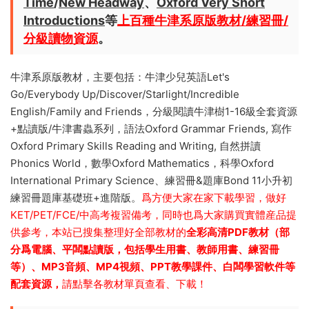
Time
/
New Headway
、
Oxford Very Short
Introductions
等
上百種牛津系原版教材/練習冊/
分級讀物資源
。
牛津系原版教材，主要包括：牛津少兒英語Let's
Go/Everybody Up/Discover/Starlight/Incredible
English/Family and Friends，分級閱讀牛津樹1-16級全套資源
+點讀版/牛津書蟲系列，語法Oxford Grammar Friends, 寫作
Oxford Primary Skills Reading and Writing, 自然拼讀
Phonics World，數學Oxford Mathematics，科學Oxford
International Primary Science、練習冊&題庫Bond 11小升初
練習冊題庫基礎班+進階版。
爲方便大家在家下載學習，做好
KET/PET/FCE/中高考複習備考，同時也爲大家購買實體産品提
供參考，本站已搜集整理好全部教材的
全彩高清PDF教材（部
分爲電腦、平闆點讀版，包括學生用書、教師用書、練習冊
等）、MP3音頻、MP4視頻、PPT教學課件、白闆學習軟件等
配套資源，
請點擊各教材單頁查看、下載！