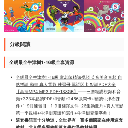
分級閱讀
全網最全牛津樹1-16級全套資源
全網最全牛津樹1-16級 童老師精講視頻 英音美音音頻 自
然拼讀 動畫 真人電影 練習冊 單詞閃卡 點讀PDF大全
【高清MP4 MP3 PDF-138GB】
——三套精講視頻和音