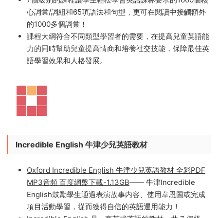
的少兒英語課程，共七個級别。牛津“友鄰”系列結合了獨
到的自然發音拼讀教學、強大的語言技能訓練和快速推進
高效的綜合教學大綱，并将課程精神延伸到課堂外英語教
學延伸到課堂外，推廣家庭與友誼的價值觀。
7個級别的課程讓學生輕松學會英語課标要求的1600個核
心詞彙/詞組和65項語法和句型，更可在閱讀中接觸額外
的1000多個詞彙！
課程大綱符合不同類型學習者的需要，在提高兒童英語能
力的同時幫助兒童提高情商和培養社交技能，保障最佳英
語學習效果和人格發展。
Incredible English 牛津少兒英語教材