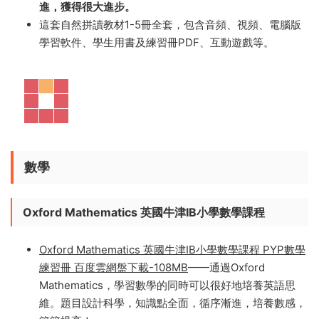
用性、價值性，在所有的自然拼讀教材裏面，在無數英語
學習者心目中是最好的。
課本分爲5個級别，從26個字母到各種常見字母組合，共
學習150多個發音規則，非常系統。
大量可愛的插圖和好玩的遊戲，每天半小時，就能循序漸
進，獲得很大進步。
這套自然拼讀教材1-5冊全套，包含音頻、視頻、電腦版
學習軟件、學生用書及練習冊PDF、互動遊戲等。
數學
Oxford Mathematics 英國牛津IB小學數學課程