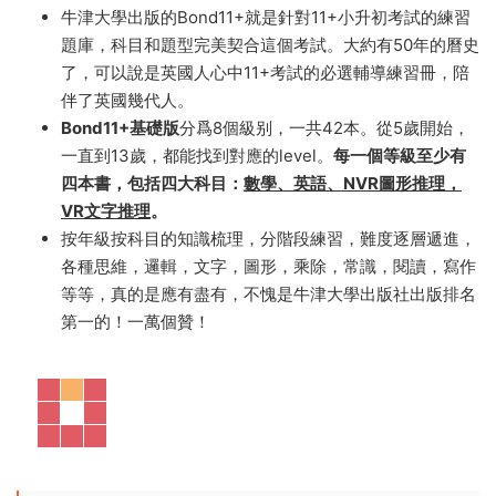
在英國，11+考試是孩子在小學最後一年，爲進入初中所
參加的考試。考試名稱 11+來自孩子在英國初中的入學年
齡，即11到12歲。考試内容一般包括英語，數學和邏輯思
維。和我們的小升初一個意思，隻是考試的科目和題型都
不一樣。
牛津大學出版的Bond11+就是針對11+小升初考試的練習
題庫，科目和題型完美契合這個考試。大約有50年的曆史
了，可以說是英國人心中11+考試的必選輔導練習冊，陪
伴了英國幾代人。
Bond11+基礎版
分爲8個級别，一共42本。從5歲開始，
一直到13歲，都能找到對應的level。
每一個等級至少有
四本書，包括四大科目：
數學、英語、NVR圖形推理，
VR文字推理
。
按年級按科目的知識梳理，分階段練習，難度逐層遞進，
各種思維，邏輯，文字，圖形，乘除，常識，閱讀，寫作
等等，真的是應有盡有，不愧是牛津大學出版社出版排名
第一的！一萬個贊！