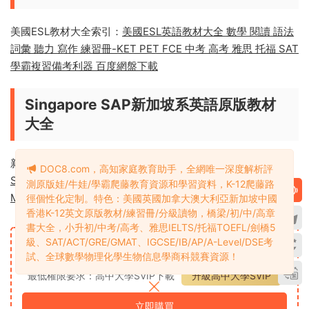
美國德州教材大全索引：
美國德州英語教材大全 Journeys
Science Fusion 海尼曼 哈考特 Go Math全套點讀版 Write
Source寫作 Complete Curriculum練習冊 百度網盤下載
ESL系英語原版教材大全
美國ESL教材大全索引：
美國ESL英語教材大全 數學 閱讀 語法
詞彙 聽力 寫作 練習冊-KET PET FCE 中考 高考 雅思 托福 SAT
學霸複習備考利器 百度網盤下載
DOC8.com，高知家庭教育助手，全網唯一深度解析評
測原版娃/牛娃/學霸爬藤教育資源和學習資料，K-12爬藤路
Singapore SAP新加坡系英語原版教材
徑個性化定制。特色：美國英國加拿大澳大利亞新加坡中國
大全
香港K-12英文原版教材/練習冊/分級讀物，橋梁/初/中/高章
書大全，小升初/中考/高考、雅思IELTS/托福TOEFL/劍橋5
級、SAT/ACT/GRE/GMAT、IGCSE/IB/AP/A-Level/DSE考
新加坡教材大全索引：
新加坡英語教材大全 新加坡數學奧數
試、全球數學物理化學生物信息學商科競賽資源！
SAP Learning Mathematics_Maths Olympiad_Targeting
Mathematics_Visible Thinking 百度網盤下載