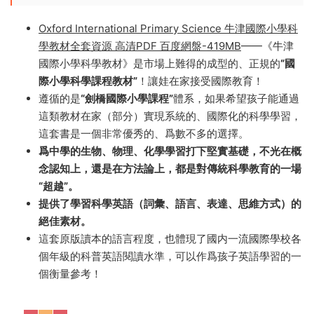
科學
Oxford International Primary Science 牛津國際小
學科學教材
Oxford International Primary Science 牛津國際小學科
學教材全套資源 高清PDF 百度網盤-419MB
——《牛津
國際小學科學教材》是市場上難得的成型的、正規的
“國
際小學科學課程教材”
！讓娃在家接受國際教育！
遵循的是
“劍橋國際小學課程”
體系，如果希望孩子能通過
這類教材在家（部分）實現系統的、國際化的科學學習，
這套書是一個非常優秀的、爲數不多的選擇。
爲中學的生物、物理、化學學習打下堅實基礎，
不光
在概
念認知上，還是在方法論上，都是對傳統科學教育的一場
“超越”。
提供了學習科學英語（詞彙、語言、表達、思維方式）的
絕佳素材。