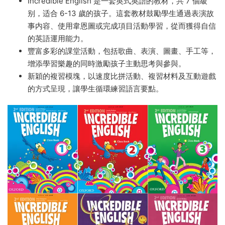
Oxford Incredible English 牛津少兒英語教材 全彩PDF
MP3音頻 百度網盤下載-1.13GB
—— 牛津Incredible
English鼓勵學生通過表演故事内容、使用韋恩圖或完成
項目活動學習，從而獲得自信的英語運用能力！
Incredible English 是一套英式英語的教材，共 7 個級
别，适合 6-13 歲的孩子。這套教材鼓勵學生通過表演故
事内容、使用韋恩圖或完成項目活動學習，從而獲得自信
的英語運用能力。
豐富多彩的課堂活動，包括歌曲、表演、圖畫、手工等，
增添學習樂趣的同時激勵孩子主動思考與參與。
新穎的複習模塊，以速度比拼活動、複習材料及互動遊戲
的方式呈現，讓學生循環練習語言要點。