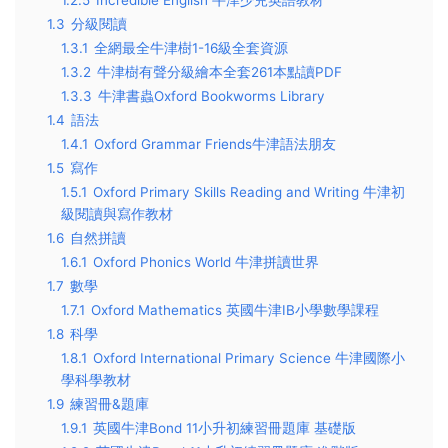
1.2.5
Incredible English 牛津少兒英語教材
1.3
分級閱讀
1.3.1
全網最全牛津樹1-16級全套資源
1.3.2
牛津樹有聲分級繪本全套261本點讀PDF
1.3.3
牛津書蟲Oxford Bookworms Library
1.4
語法
1.4.1
Oxford Grammar Friends牛津語法朋友
1.5
寫作
1.5.1
Oxford Primary Skills Reading and Writing 牛津初
級閱讀與寫作教材
1.6
自然拼讀
1.6.1
Oxford Phonics World 牛津拼讀世界
1.7
數學
1.7.1
Oxford Mathematics 英國牛津IB小學數學課程
1.8
科學
1.8.1
Oxford International Primary Science 牛津國際小
學科學教材
1.9
練習冊&題庫
1.9.1
英國牛津Bond 11小升初練習冊題庫 基礎版