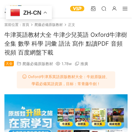
ZH-CN
當前位置：
首頁
爬藤必備原版教材
正文
牛津英語教材大全 牛津少兒英語 Oxford牛津樹
全集 數學 科學 詞彙 語法 寫作 點讀PDF 音頻
視頻 百度網盤下載
大全
爬藤必備原版教材
1.78w
推廣
Oxford牛津系英語原版教材大全：牛娃原版娃、
學霸必備英語資源，目标：常青藤牛劍！