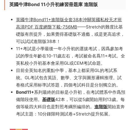
英國牛津Bond 11小升初練習冊題庫 進階版
英國牛津Bond11+進階版全套38本沖關英國私校天才班
高清PDF 百度網盤下載-756MB
——Stretch的難度比基
礎版有所提升，如果覺得基礎版不過瘾，或是更高追求，
可以試試進階版38本！
11+考試是小學最後一年小升初的選拔考試，因爲參加考
試的學生年齡在10-11歲左右，考試被命名爲11+考試。全
英私校小升初基本會采用GL或CEM考試命題。
目前全英知名的重點中學，基本上都采用GL的考試系
統。GL考試包含英語、數學、文字與圖形邏輯推理。試
卷格式采用标準試答題，四個考試科目是分别獨立的。
Bond11+
系列最終的目标是小升初，在考試體系中作爲預