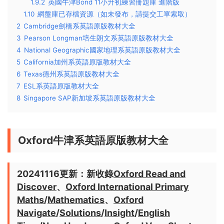
1.9.2
英國牛津Bond 11小升初練習冊題庫 進階版
1.10
網盤庫已存檔資源（如未發布，請提交工單索取）
2
Cambridge劍橋系英語原版教材大全
3
Pearson Longman培生朗文系英語原版教材大全
4
National Geographic國家地理系英語原版教材大全
5
California加州系英語原版教材大全
6
Texas德州系英語原版教材大全
7
ESL系英語原版教材大全
8
Singapore SAP新加坡系英語原版教材大全
Oxford牛津系英語原版教材大全
20241116更新：新收錄
Oxford Read and
Discover
、
Oxford International Primary
Maths
/
Mathematics
、
Oxford
Navigate
/
Solutions
/
Insight
/
English