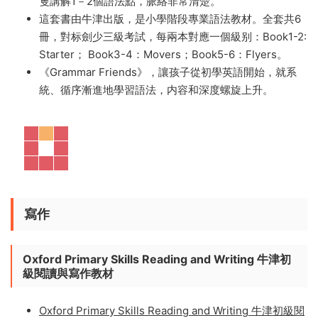
KET PET 學生用書 教師用書【英文語法原版教材全集】
【高清PDF-86MB】
——
蓋兆泉老師強烈推薦Grammar
Friends
，牛津出版，是專門的少兒語法教材，覆蓋
KET/PET，非常适合6-7歲小童學習！
涵蓋PET的語法，相當于到國内初中畢業爲止。每個單元
隻講解1－2個語法點，脈絡非常清楚。
這套書由牛津出版，是小學階段專業語法教材。全套共6
冊，對标劍少三級考試，每兩本對應一個級别：Book1-2:
Starter； Book3-4：Movers；Book5-6：Flyers。
《Grammar Friends》，讓孩子從初學英語開始，就系
統、循序漸進地學習語法，内容和深度螺旋上升。
寫作