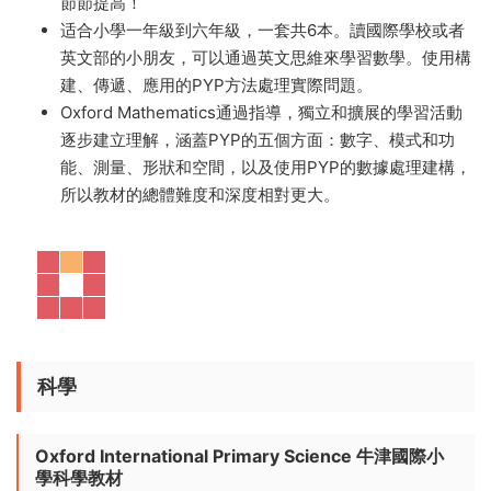
Oxford Mathematics 英國牛津IB小學數學課程 PYP數學
練習冊 百度雲網盤下載-108MB
——通過Oxford
Mathematics，學習數學的同時可以很好地培養英語思
維。題目設計科學，知識點全面，循序漸進，培養數感，
節節提高！
适合小學一年級到六年級，一套共6本。讀國際學校或者
英文部的小朋友，可以通過英文思維來學習數學。使用構
建、傳遞、應用的PYP方法處理實際問題。
Oxford Mathematics通過指導，獨立和擴展的學習活動
逐步建立理解，涵蓋PYP的五個方面：數字、模式和功
能、測量、形狀和空間，以及使用PYP的數據處理建構，
所以教材的總體難度和深度相對更大。