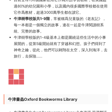
261本 内嵌音頻可點讀PDF【點讀PDF-2.34GB】
——
Kipper一家的故事絕對不枯燥，從日常生活到魔法冒險，
總有能吸引娃注意力的一本，而一旦愛上，就像追起了一
部連續劇，令人欲罷不能！
目前全球130個國家在用它作爲外語學習教材，在英國超
過80%的幼兒園和小學，以及國内很多國際學校都在使用
它作爲教材，超過3000萬學生都在讀它。
牛津樹學校版共1-9階
，常被稱爲兒童版的《老友記》，
每一本都是一個獨立的故事，連在一起是牛津閱讀樹系
統、完整的故事。
牛津樹學校版的1-4級基本上都是圍繞這些生活中的小事
展開的，從第5級開始就有了穿越和幻想。孩子們得到了
神奇之鑰，從此，他們可以翺翔在太空，深入到海洋，去
旅行，去探險……