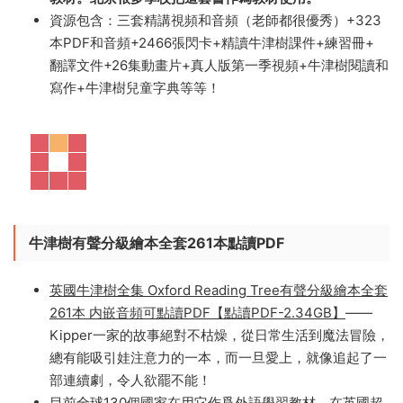
頻+323本點讀PDF和音頻+2466張閃卡+精讀牛津樹課
件+1-9冊練習冊+ 1-9冊翻譯文件+26集動畫片+真人電影
第一季視頻+牛津樹閱讀和寫作+牛津樹兒童字典！
這套書語言十分地道，全世界有一百多個國家在使用這套
教材。北京很多學校把這套書作爲教材使用。
資源包含：三套精講視頻和音頻（老師都很優秀）+323
本PDF和音頻+2466張閃卡+精讀牛津樹課件+練習冊+
翻譯文件+26集動畫片+真人版第一季視頻+牛津樹閱讀和
寫作+牛津樹兒童字典等等！
牛津樹有聲分級繪本全套261本點讀PDF
英國牛津樹全集 Oxford Reading Tree有聲分級繪本全套