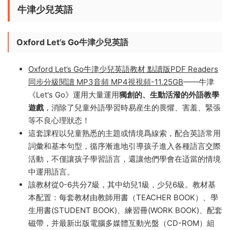
牛津少兒英語
Oxford Let’s Go牛津少兒英語
Oxford Let’s Go牛津少兒英語教材 點讀版PDF Readers
同步分級閱讀 MP3音頻 MP4視視頻-11.25GB
——牛津
《Let's Go》運用大量運用
獨創的、生動活潑的外語教學
遊戲
，消除了兒童外語學習時易産生的畏懼、害羞、緊張
等不良心理狀态！
這套課程以兒童熟悉的主題或情境爲線索，配合英語常用
詞彙和基本句型，循序漸進地引導孩子進入各種語言交際
活動，不僅讓孩子學習語言，還讓他們學會在适當的情境
中運用語言。
該教材從0-6共分7級，其中幼兒1級，少兒6級。教材基
本配置：每套教材由教師用書（TEACHER BOOK）、學
生用書(STUDENT BOOK)、練習冊(WORK BOOK)、配套
磁帶，并最新出版電腦多媒體互動光盤（CD-ROM）組