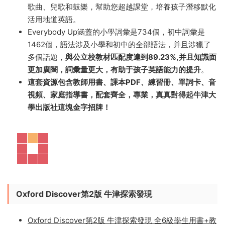
會、健康等學科相聯系，讓學生實踐其他學科知識，吸引
學生的興趣。
牛津“天天向上”少兒美語教材共七個級别，入門級到中級
(CEF:A1-B1)，适用于 5-13 歲孩子。其課程編制均衡靈
活，教學法備受推崇，日常情景化教學内容，朗朗上口的
歌曲、兒歌和鼓樂，幫助您超越課堂，培養孩子潛移默化
活用地道英語。
Everybody Up涵蓋的小學詞彙是734個，初中詞彙是
1462個，語法涉及小學和初中的全部語法，并且涉獵了
多個話題，
與公立校教材匹配度達到89.23%,并且知識面
更加廣闊，詞彙量更大，有助于孩子英語能力的提升
。
這套資源包含教師用書、課本PDF、練習冊、單詞卡、音
視頻、家庭指導書，配套齊全，專業，真真對得起牛津大
學出版社這塊金字招牌！